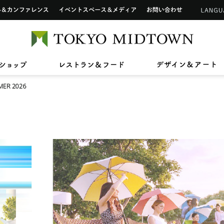
インフォメーションカウンター
ップ
ホール&カンファレンス
イベントスペース&メディア
お問い合わせ
アートワーク in 東京ミッドタウン
ご利用可能なカードについて
TOKYO 
2026/7/1(水)〜8/31(月)
2026/7/17(金)〜8/31(月)
2026/7
2026/4
【期間限定ショップ】Tamitu
ひんやりスイーツ
【最大2
東京ミ
2026/6/26(金)〜8/6(木)
2026/3
ン》新
ドタウン レジデンス
ザ・リッツ・カールトン東京
東京ミッドタウン 
へ
六本木未来会議
バリアフリーサービス
ショップ
レストラン&フード
デ
日本のグラフィックデザイン2026
スープ
スアパートメント
ER 2026