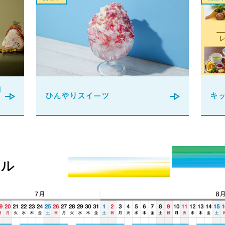
N
ひんやりスイーツ
キ