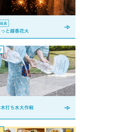
延長
らっと線香花火
本木打ち水大作戦