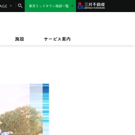
コンシェルジュサービス
LANGUAGE
東京ミッドタウン施設一覧
東京ミッドタウン日比谷
MIDTOWN AWARD
施設サービス紹介
/17(金)〜9/23(水)
/1(水)〜2027/3/31(水)
東京ミッドタウン八重洲
,000円相当】東京ミッドタウンカード《セゾ
ッドタウンのテイクアウト＆デリバリー
/27(金)〜8/9(日)
規ご入会キャンペーン
オフィス
ビルボードライブ東京
ペット同伴のお客様へ
ザイン&アート
施設
サービス案内
はいのち