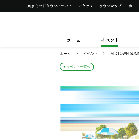
イベント一覧
サービス案内トップ
東京ミッドタウンについて
アクセス
タウンマ
ショップ検索
レストラン＆フード検索
イベントカレンダー
デザイン＆アートトップ
カードカウンター
ショップニュース
レストラン＆フードニュース
東京ミッドタウンクリニック
東京ミッ
TOKYO MIDTOWN DESIGN LIVE
フロアガイド
フロアガイド
小さなお子様をお連れのお客様
ホーム
イベント
&サービ
ホーム
イベント
MIDTOWN SUMM
イベント一覧へ