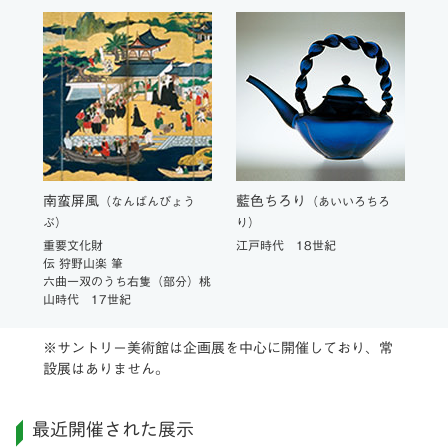
南蛮屏風
藍色ちろり
浮
こう
（なんばんびょう
（あいいろちろ
ぶ）
り）
（
ば
重要文化財
江戸時代 18世紀
伝 狩野山楽 筆
国
六曲一双のうち右隻（部分）桃
山時代 17世紀
※サントリー美術館は企画展を中心に開催しており、常
設展はありません。
最近開催された展示