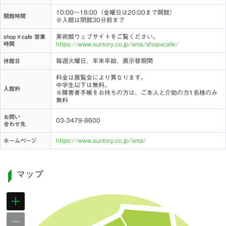
10:00～18:00（金曜日は20:00まで開館）
開館時間
※入館は閉館30分前まで
美術館ウェブサイトをご覧ください。
shop×cafe 営業
時間
https://www.suntory.co.jp/sma/shopxcafe/
毎週火曜日、年末年始、展示替期間
休館日
料金は展覧会により異なります。
中学生以下は無料。
入館料
※障害者手帳をお持ちの方は、ご本人と介助の方1名様のみ
無料
お問い
03-3479-8600
合わせ先
https://www.suntory.co.jp/sma/
ホームページ
マップ