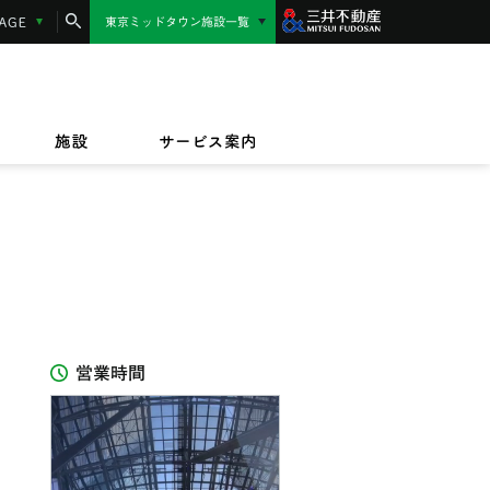
コンシェルジュサービス
LANGUAGE
東京ミッドタウン施設一覧
東京ミッドタウン日比谷
MIDTOWN AWARD
施設サービス紹介
/17(金)〜9/23(水)
/1(水)〜2027/3/31(水)
東京ミッドタウン八重洲
,000円相当】東京ミッドタウンカード《セゾ
ッドタウンのテイクアウト＆デリバリー
/17(金)〜8/16(日)
規ご入会キャンペーン
オフィス
ビルボードライブ東京
ペット同伴のお客様へ
ザイン&アート
施設
サービス案内
IZU（PARASOLS GARDEN）
営業時間
ン