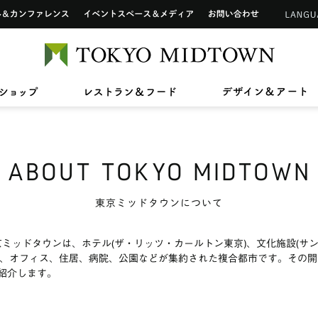
インフォメーションカウンター
ップ
ホール&カンファレンス
イベントスペース&メディア
お問い合わせ
アートワーク in 東京ミッドタウン
ご利用可能なカードについて
TOKYO 
2026/7/1(水)〜8/31(月)
2026/7/17(金)〜8/31(月)
2026/7
2026/4
【期間限定ショップ】Tamitu
ひんやりスイーツ
【最大2
東京ミ
2026/3/27(金)〜8/9(日)
2026/7
ン》新
ドタウン レジデンス
ザ・リッツ・カールトン東京
東京ミッドタウン 
へ
六本木未来会議
バリアフリーサービス
ショップ
レストラン&フード
デ
スープはいのち
ASHIM
スアパートメント
ABOUT TOKYO MIDTOWN
東京ミッドタウンについて
東京ミッドタウンは、ホテル(ザ・リッツ・カールトン東京)、文化施設(サ
店舗、オフィス、住居、病院、公園などが集約された複合都市です。その開
紹介します。