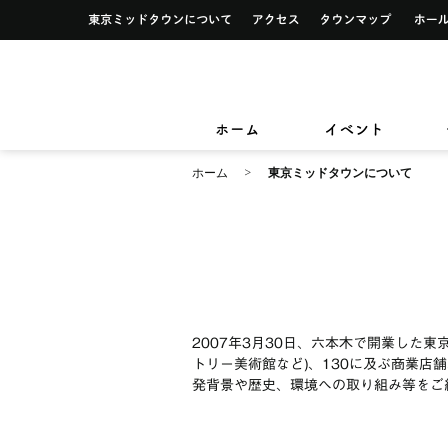
イベント一覧
サービス案内トップ
東京ミッドタウンについて
アクセス
タウンマ
ショップ検索
レストラン＆フード検索
イベントカレンダー
デザイン＆アートトップ
カードカウンター
ショップニュース
レストラン＆フードニュース
東京ミッドタウンクリニック
東京ミッ
TOKYO MIDTOWN DESIGN LIVE
フロアガイド
フロアガイド
小さなお子様をお連れのお客様
ホーム
イベント
&サービ
ホーム
東京ミッドタウンについて
2007年3月30日、六本木で開業した
トリー美術館など)、130に及ぶ商業
発背景や歴史、環境への取り組み等をご