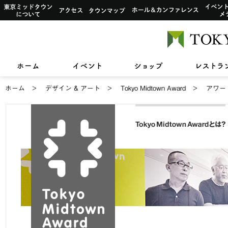
イベント一覧
サービス案内トップ
インフォ
東京ミッドタウンについて
アクセス
タウンマップ
ホール&
ショップ検索
レストラン＆フード検索
イベントカレンダー
デザイン＆アートトップ
カードカウンター
アートワーク i
ご利用可
ショップニュース
レストラン＆フードニュース
2026/7/1(水)〜8/
2026/7/17(金)〜8
【期間限定ショップ】
ひんやりスイーツ
2026/3/27(金)〜8
東京ミッドタウンクリニック
東京ミッドタウン レジデンス
ザ・
TOKYO MIDTOWN DESIGN LIVE
フロアガイド
フロアガイド
小さなお子様をお連れのお客様へ
六本木未来会議
バリアフ
ホーム
イベント
ショップ
スープはいのち
&サービスアパートメント
ホーム
デザイン & アート
Tokyo Midtown Award
アワー