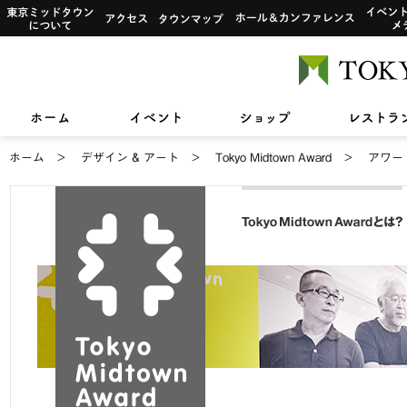
イベント一覧
サービス案内トップ
インフォ
東京ミッドタウンについて
アクセス
タウンマップ
ホール&
ショップ検索
レストラン＆フード検索
イベントカレンダー
デザイン＆アートトップ
カードカウンター
アートワーク i
ご利用可
ショップニュース
レストラン＆フードニュース
2026/7/1(水)〜8/
2026/7/17(金)〜8
【期間限定ショップ】
ひんやりスイーツ
2026/3/27(金)〜8
東京ミッドタウンクリニック
東京ミッドタウン レジデンス
ザ・
TOKYO MIDTOWN DESIGN LIVE
フロアガイド
フロアガイド
小さなお子様をお連れのお客様へ
六本木未来会議
バリアフ
ホーム
イベント
ショップ
スープはいのち
&サービスアパートメント
ホーム
デザイン & アート
Tokyo Midtown Award
アワー