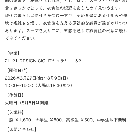
側の環境を「身体を包む行為」として捉え、スープという最小の
食をきっかけとして、衣食住の根源をあらためて見つめます。
現代の暮らしは便利さが進む一方で、その背景にある仕組みや環
境は複雑さを増し、衣食住を支える原初的な感覚が遠ざかりつつ
あります。スープを入り口に、五感を通して衣食住の根源に触れ
てみてください。
【会場】
21_21 DESIGN SIGHTギャラリー1&2
【開催日時】
2026年3月27日(金)～8月9日(日)
10:00～19:00（入場は18:30まで）
【休館日】
火曜日（5月5日は開館）
【入場料】
一般 ￥1,600、大学生 ￥800、高校生 ￥500、中学生以下無料
【お問い合わせ】