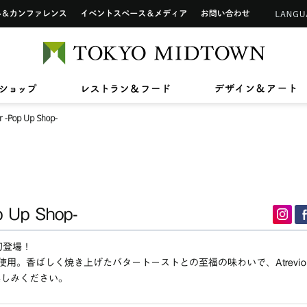
インフォメーションカウンター
ップ
ホール&カンファレンス
イベントスペース&メディア
お問い合わせ
アートワーク in 東京ミッドタウン
ご利用可能なカードについて
TOKYO 
2026/7/1(水)〜8/31(月)
2026/7/17(金)〜8/31(月)
2026/7
2026/4
【期間限定ショップ】Tamitu
ひんやりスイーツ
【最大2
東京ミ
2026/3/27(金)〜8/9(日)
2026/7
ン》新
ドタウン レジデンス
ザ・リッツ・カールトン東京
東京ミッドタウン 
へ
六本木未来会議
バリアフリーサービス
ショップ
レストラン&フード
デ
スープはいのち
ASHIM
スアパートメント
r -Pop Up Shop-
p Up Shop-
ン初登場！
用。香ばしく焼き上げたバタートーストとの至福の味わいで、Atrevío
をお楽しみください。