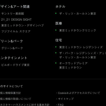
デザイン&アート関連
ホテル
サントリー美術館
ザ・リッツ・カールトン東京
21_21 DESIGN SIGHT
医療
東京ミッドタウン・デザインハブ
東京ミッドタウンクリニック
フジフイルム スクエア
住宅
グリーン&パーク
東京ミッドタウン レジデンシィズ
グリーン&パーク
ザ・パーク・レジデンシィズ・アッ
ザ・リッツ・カールトン東京
エンタテインメント
オークウッドプレミア
ビルボードライブ東京
東京ミッドタウン
このサイトについて
個人情報保護方針
Cookieおよびアクセスログについて
個人情報の取扱いについて
サイトマップ
カスタマーハラスメントに対する基本方針
FAQ