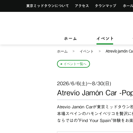
イベント一覧
サービス案内トップ
東京ミッドタウンについて
アクセス
タウンマ
ショップ検索
レストラン＆フード検索
イベントカレンダー
デザイン＆アートトップ
カードカウンター
ショップニュース
レストラン＆フードニュース
東京ミッドタウンクリニック
東京ミッ
TOKYO MIDTOWN DESIGN LIVE
フロアガイド
フロアガイド
小さなお子様をお連れのお客様
ホーム
イベント
&サービ
ホーム
イベント
Atrevío Jamón Ca
イベント一覧へ
2026/6/6(土)〜8/30(日)
Atrevío Jamón Car -Po
Atrevío Jamón Carが東京ミッドタウ
本場スペインのハモンイベリコを贅沢に使
ならではの"Find Your Spain"体験