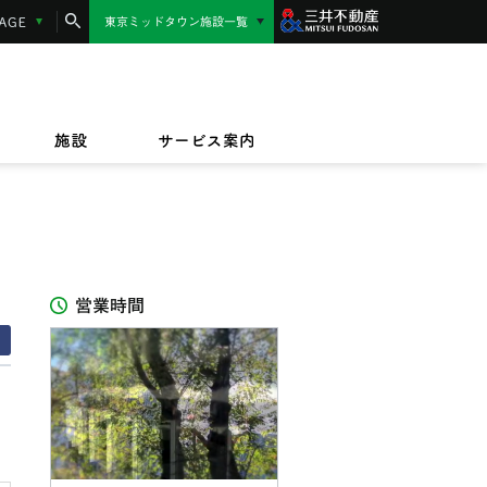
コンシェルジュサービス
LANGUAGE
東京ミッドタウン施設一覧
東京ミッドタウン日比谷
MIDTOWN AWARD
施設サービス紹介
/17(金)〜9/23(水)
/1(水)〜2027/3/31(水)
東京ミッドタウン八重洲
,000円相当】東京ミッドタウンカード《セゾ
ッドタウンのテイクアウト＆デリバリー
/17(金)〜8/16(日)
規ご入会キャンペーン
オフィス
ビルボードライブ東京
ペット同伴のお客様へ
ザイン&アート
施設
サービス案内
IZU（PARASOLS GARDEN）
営業時間