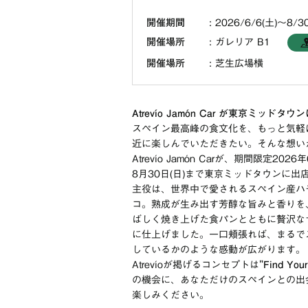
開催期間
2026/6/6(土)〜8/30
開催場所
ガレリア B1
開催場所
芝生広場横
Atrevío Jamón Car が東京ミッドタ
スペイン最高峰の食文化を、もっと気軽
近に楽しんでいただきたい。そんな想い
Atrevío Jamón Carが、期間限定2026
8月30日(日)まで東京ミッドタウンに出
主役は、世界中で愛されるスペイン産ハ
コ。熟成が生み出す芳醇な旨みと香りを
ばしく焼き上げた食パンとともに贅沢な
に仕上げました。一口頬張れば、まるで
しているかのような感動が広がります。
Atrevíoが掲げるコンセプトは
"Find Your
の機会に、あなただけのスペインとの出
楽しみください。