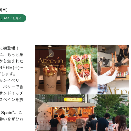
(日)
MAP を見る
ウンに初登場！
に、もっと身
から生まれた
年6月6日(土)〜
店します。
モンイベリ
、バターで香
サンドイッチ
スペインを旅
 Spain"
。こ
会いをぜひお