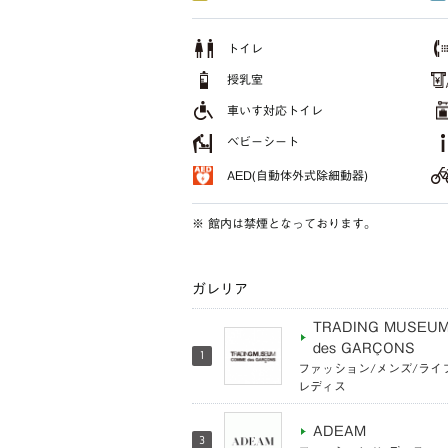
トイレ
授乳室
車いす対応トイレ
ベビーシート
AED(自動体外式除細動器)
※ 館内は禁煙となっております。
ガレリア
TRADING MUSEU
des GARÇONS
1
ファッション/メンズ/ライ
レディス
ADEAM
3