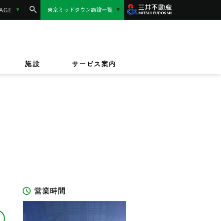
コンシェルジュサービス
LANGUAGE
東京ミッドタウン施設一覧
東京ミッドタウン日比谷
MIDTOWN AWARD
施設サービス紹介
/17(金)〜9/23(水)
/1(水)〜2027/3/31(水)
東京ミッドタウン八重洲
,000円相当】東京ミッドタウンカード《セゾ
ッドタウンのテイクアウト＆デリバリー
/17(金)〜8/16(日)
規ご入会キャンペーン
オフィス
ビルボードライブ東京
ペット同伴のお客様へ
ザイン&アート
施設
サービス案内
IZU（PARASOLS GARDEN）
営業時間