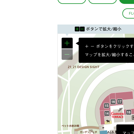
F
ボタンで拡大/縮小