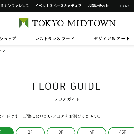
インフォメーションカウンター
ップ
ホール&カンファレンス
イベントスペース&メディア
お問い合わせ
アートワーク in 東京ミッドタウン
ご利用可能なカードについて
TOKYO 
2026/7/1(水)〜8/31(月)
2026/7/17(金)〜8/31(月)
2026/7
2026/4
【期間限定ショップ】Tamitu
ひんやりスイーツ
【最大2
東京ミ
2026/3/27(金)〜8/9(日)
2026/7
ン》新
ドタウン レジデンス
ザ・リッツ・カールトン東京
東京ミッドタウン 
へ
六本木未来会議
バリアフリーサービス
ショップ
レストラン&フード
デ
スープはいのち
ASHIM
スアパートメント
イド
FLOOR GUIDE
フロアガイド
ガイドです。ご覧になりたいフロアをお選びください。
F
2F
3F
4F
45F