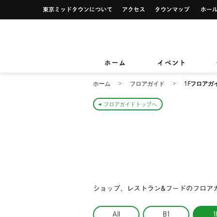
イベント一覧
サービス案内トップ
東京ミッドタウンについて
アクセス
タウンマ
ショップ検索
レストラン＆フード検索
イベントカレンダー
デザイン＆アートトップ
カードカウンター
ショップニュース
レストラン＆フードニュース
東京ミッドタウンクリニック
東京ミッ
TOKYO MIDTOWN DESIGN LIVE
フロアガイド
フロアガイド
小さなお子様をお連れのお客様
ホーム
イベント
&サービ
ホーム
フロアガイド
1Fフロアガ
フロアガイドトップへ
ショップ、レストラン&フードのフロア
All
B1
1