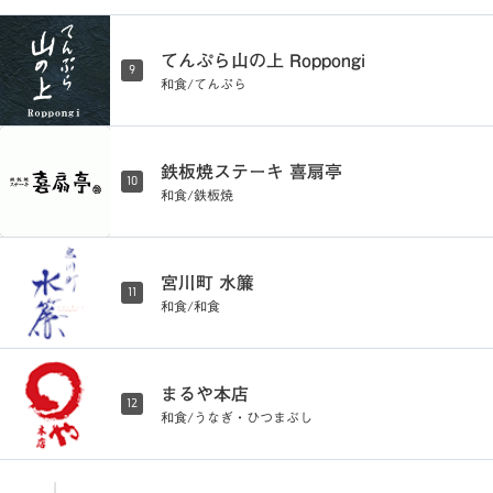
てんぷら山の上 Roppongi
9
和食/てんぷら
鉄板焼ステーキ 喜扇亭
10
和食/鉄板焼
宮川町 水簾
11
和食/和食
まるや本店
12
和食/うなぎ・ひつまぶし