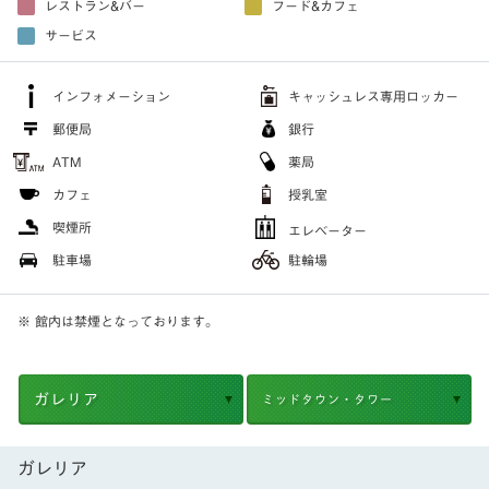
レストラン&バー
フード&カフェ
サービス
インフォメーション
キャッシュレス専用ロッカー
郵便局
銀行
ATM
薬局
カフェ
授乳室
喫煙所
エレベーター
駐車場
駐輪場
※ 館内は禁煙となっております。
ガレリア
ミッドタウン・タワー
ガレリア