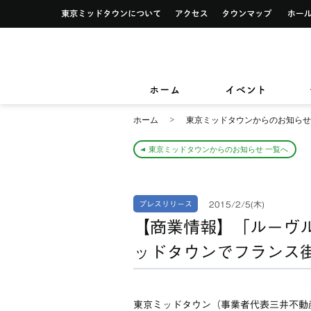
イベント一覧
サービス案内トップ
東京ミッドタウンについて
アクセス
タウンマ
ショップ検索
レストラン＆フード検索
イベントカレンダー
デザイン＆アートトップ
カードカウンター
ショップニュース
レストラン＆フードニュース
東京ミッドタウンクリニック
東京ミッ
TOKYO MIDTOWN DESIGN LIVE
フロアガイド
フロアガイド
小さなお子様をお連れのお客様
ホーム
イベント
&サービ
ホーム
東京ミッドタウンからのお知らせ
東京ミッドタウンからのお知らせ 一覧へ
2015/2/5(木)
プレスリリース
【商業情報】「ルーヴ
ッドタウンでフランス
東京ミッドタウン（事業者代表三井不動産