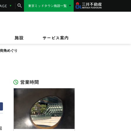
コンシェルジュサービス
LANGUAGE
東京ミッドタウン施設一覧
東京ミッドタウン日比谷
MIDTOWN AWARD
施設サービス紹介
/17(金)〜9/23(水)
/1(水)〜2027/3/31(水)
東京ミッドタウン八重洲
,000円相当】東京ミッドタウンカード《セゾ
ッドタウンのテイクアウト＆デリバリー
/17(金)〜8/16(日)
規ご入会キャンペーン
オフィス
ビルボードライブ東京
ペット同伴のお客様へ
ザイン&アート
施設
サービス案内
IZU（PARASOLS GARDEN）
街角めぐり
営業時間
国