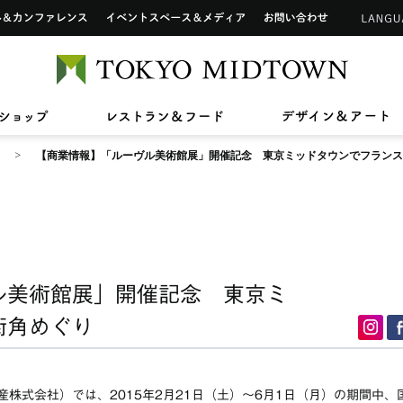
インフォメーションカウンター
ップ
ホール&カンファレンス
イベントスペース&メディア
お問い合わせ
アートワーク in 東京ミッドタウン
ご利用可能なカードについて
TOKYO 
2026/7/1(水)〜8/31(月)
2026/7/17(金)〜8/31(月)
2026/7
2026/4
【期間限定ショップ】Tamitu
ひんやりスイーツ
【最大2
東京ミ
2026/3/27(金)〜8/9(日)
2026/7
ン》新
ドタウン レジデンス
ザ・リッツ・カールトン東京
東京ミッドタウン 
へ
六本木未来会議
バリアフリーサービス
ショップ
レストラン&フード
デ
スープはいのち
ASHIM
スアパートメント
【商業情報】「ルーヴル美術館展」開催記念 東京ミッドタウンでフランス
ル美術館展」開催記念 東京ミ
街角めぐり
株式会社）では、2015年2月21日（土）～6月1日（月）の期間中、