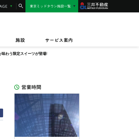
コンシェルジュサービス
LANGUAGE
東京ミッドタウン施設一覧
東京ミッドタウン日比谷
MIDTOWN AWARD
施設サービス紹介
/17(金)〜9/23(水)
/1(水)〜2027/3/31(水)
東京ミッドタウン八重洲
,000円相当】東京ミッドタウンカード《セゾ
ッドタウンのテイクアウト＆デリバリー
/17(金)〜8/16(日)
規ご入会キャンペーン
オフィス
ビルボードライブ東京
ペット同伴のお客様へ
ザイン&アート
施設
サービス案内
IZU（PARASOLS GARDEN）
を味わう限定スイーツが登場!
営業時間
ス