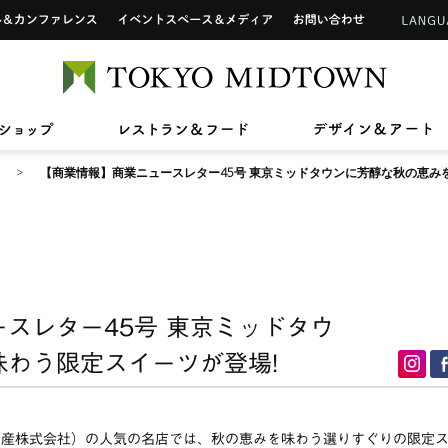
インフォメーションカウンター
ップ
ホール&カンファレンス
イベントスペース&メディア
お問い合わせ
アートワーク in 東京ミッドタウン
ご利用可能なカードについて
TOKYO 
2026/7/1(水)〜8/31(月)
2026/7/17(金)〜8/31(月)
2026/7
2026/4
【期間限定ショップ】Tamitu
ひんやりスイーツ
【最大2
東京ミ
2026/3/27(金)〜8/9(日)
2026/7
ン》新
ドタウン レジデンス
ザ・リッツ・カールトン東京
東京ミッドタウン 
へ
六本木未来会議
バリアフリーサービス
ショップ
レストラン&フード
デ
スープはいのち
ASHIM
スアパートメント
【商業情報】商業ニュースレター45号 東京ミッドタウンに芳醇な秋の恵み
スレター45号 東京ミッドタウ
わう限定スイーツが登場!
動産株式会社）の人気の名店では、秋の恵みを味わう選りすぐりの限定