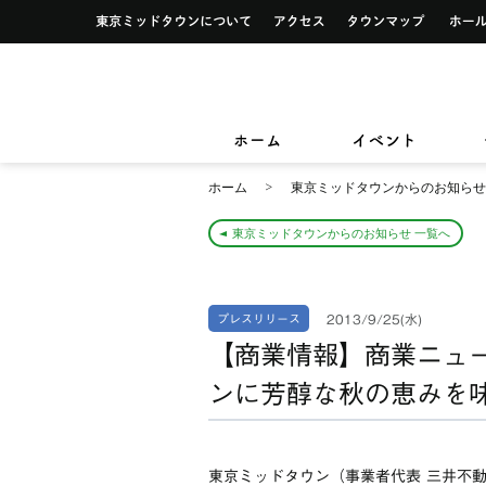
イベント一覧
サービス案内トップ
東京ミッドタウンについて
アクセス
タウンマ
ショップ検索
レストラン＆フード検索
イベントカレンダー
デザイン＆アートトップ
カードカウンター
ショップニュース
レストラン＆フードニュース
東京ミッドタウンクリニック
東京ミッ
TOKYO MIDTOWN DESIGN LIVE
フロアガイド
フロアガイド
小さなお子様をお連れのお客様
ホーム
イベント
&サービ
ホーム
東京ミッドタウンからのお知らせ
東京ミッドタウンからのお知らせ 一覧へ
2013/9/25(水)
プレスリリース
【商業情報】商業ニュー
ンに芳醇な秋の恵みを味
東京ミッドタウン（事業者代表 三井不