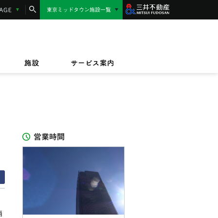
コンシェルジュサービス
LANGUAGE
東京ミッドタウン施設一覧
東京ミッドタウン日比谷
MIDTOWN AWARD
施設サービス紹介
/17(金)〜9/23(水)
/1(水)〜2027/3/31(水)
東京ミッドタウン八重洲
,000円相当】東京ミッドタウンカード《セゾ
ッドタウンのテイクアウト＆デリバリー
/27(金)〜8/9(日)
規ご入会キャンペーン
オフィス
ビルボードライブ東京
ペット同伴のお客様へ
ザイン&アート
施設
サービス案内
はいのち
営業時間
消