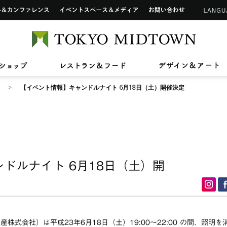
インフォメーションカウンター
ップ
ホール&カンファレンス
イベントスペース&メディア
お問い合わせ
アートワーク in 東京ミッドタウン
ご利用可能なカードについて
TOKYO 
2026/7/1(水)〜8/31(月)
2026/7/17(金)〜8/31(月)
2026/7
2026/4
【期間限定ショップ】Tamitu
ひんやりスイーツ
【最大2
東京ミ
2026/6/26(金)〜8/6(木)
2026/3
ン》新
ドタウン レジデンス
ザ・リッツ・カールトン東京
東京ミッドタウン 
へ
六本木未来会議
バリアフリーサービス
ショップ
レストラン&フード
デ
日本のグラフィックデザイン2026
スープ
スアパートメント
【イベント情報】キャンドルナイト 6月18日（土）開催決定
ドルナイト 6月18日（土）開
株式会社）は平成23年6月18日（土）19:00～22:00 の間、照明を