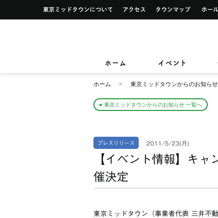
イベント一覧
サービス案内トップ
東京ミッドタウンについて
アクセス
タウンマ
ショップ検索
レストラン＆フード検索
イベントカレンダー
デザイン＆アートトップ
カードカウンター
ショップニュース
レストラン＆フードニュース
東京ミッドタウンクリニック
東京ミッ
TOKYO MIDTOWN DESIGN LIVE
フロアガイド
フロアガイド
小さなお子様をお連れのお客様
ホーム
イベント
&サービ
ホーム
東京ミッドタウンからのお知らせ
東京ミッドタウンからのお知らせ 一覧へ
2011/5/23(月)
プレスリリース
【イベント情報】キャン
催決定
東京ミッドタウン（事業者代表 三井不動産