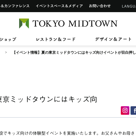
インフォメーションカウンター
ップ
ホール&カンファレンス
イベントスペース&メディア
お問い合わせ
アートワーク in 東京ミッドタウン
ご利用可能なカードについて
TOKYO 
2026/7/1(水)〜8/31(月)
2026/7/17(金)〜8/31(月)
2026/7
2026/4
【期間限定ショップ】Tamitu
ひんやりスイーツ
【最大2
東京ミ
2026/3/27(金)〜8/9(日)
2026/7
ン》新
ドタウン レジデンス
ザ・リッツ・カールトン東京
東京ミッドタウン 
へ
六本木未来会議
バリアフリーサービス
ショップ
レストラン&フード
デ
スープはいのち
ASHIM
スアパートメント
【イベント情報】夏の東京ミッドタウンにはキッズ向けイベントが目白押し!
東京ミッドタウンにはキッズ向
設でキッズ向けの体験型イベントを実施いたします。お父さんやお母さ