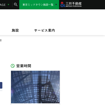
コンシェルジュサービス
LANGUAGE
東京ミッドタウン施設一覧
東京ミッドタウン日比谷
MIDTOWN AWARD
施設サービス紹介
/17(金)〜9/23(水)
/1(水)〜2027/3/31(水)
東京ミッドタウン八重洲
,000円相当】東京ミッドタウンカード《セゾ
ッドタウンのテイクアウト＆デリバリー
/17(金)〜8/16(日)
規ご入会キャンペーン
オフィス
ビルボードライブ東京
ペット同伴のお客様へ
ザイン&アート
施設
サービス案内
IZU（PARASOLS GARDEN）
!
営業時間