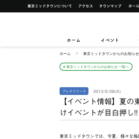
イベント一覧
サービス案内トップ
東京ミッドタウンについて
アクセス
タウンマ
ショップ検索
レストラン＆フード検索
イベントカレンダー
デザイン＆アートトップ
カードカウンター
ショップニュース
レストラン＆フードニュース
東京ミッドタウンクリニック
東京ミッ
TOKYO MIDTOWN DESIGN LIVE
フロアガイド
フロアガイド
小さなお子様をお連れのお客様
ホーム
イベント
&サービ
ホーム
東京ミッドタウンからのお知らせ
東京ミッドタウンからのお知らせ 一覧へ
2013/5/28(火)
プレスリリース
【イベント情報】夏の
けイベントが目白押し!!
東京ミッドタウンでは、今夏、様々な施