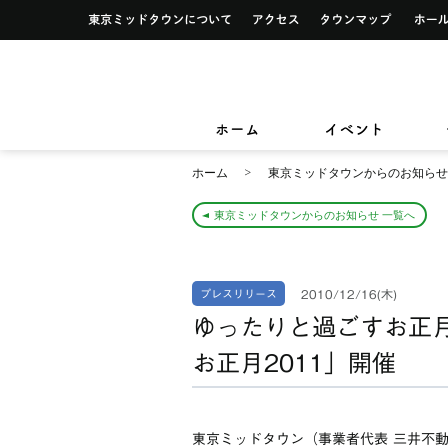
イベント一覧
サービス案内トップ
東京ミッドタウンについて
アクセス
タウンマ
ショップ検索
レストラン＆フード検索
イベントカレンダー
デザイン＆アートトップ
カードカウンター
ショップニュース
レストラン＆フードニュース
東京ミッドタウンクリニック
東京ミッ
TOKYO MIDTOWN DESIGN LIVE
フロアガイド
フロアガイド
小さなお子様をお連れのお客様
ホーム
イベント
&サービ
ホーム
東京ミッドタウンからのお知らせ
東京ミッドタウンからのお知らせ 一覧へ
2010/12/16(木)
プレスリリース
ゆったりと過ごすお正
お正月2011」開催
東京ミッドタウン（事業者代表 三井不動産