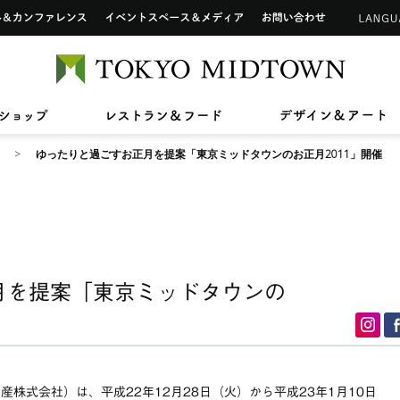
インフォメーションカウンター
ップ
ホール&カンファレンス
イベントスペース&メディア
お問い合わせ
アートワーク in 東京ミッドタウン
ご利用可能なカードについて
TOKYO 
2026/7/1(水)〜8/31(月)
2026/7/17(金)〜8/31(月)
2026/7
2026/4
【期間限定ショップ】Tamitu
ひんやりスイーツ
【最大2
東京ミ
2026/3/27(金)〜8/9(日)
2026/7
ン》新
ドタウン レジデンス
ザ・リッツ・カールトン東京
東京ミッドタウン 
へ
六本木未来会議
バリアフリーサービス
ショップ
レストラン&フード
デ
スープはいのち
ASHIM
スアパートメント
ゆったりと過ごすお正月を提案「東京ミッドタウンのお正月2011」開催
月を提案「東京ミッドタウンの
株式会社）は、平成22年12月28日（火）から平成23年1月10日