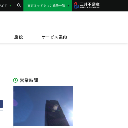
コンシェルジュサービス
LANGUAGE
東京ミッドタウン施設一覧
東京ミッドタウン日比谷
MIDTOWN AWARD
施設サービス紹介
/17(金)〜9/23(水)
/1(水)〜2027/3/31(水)
東京ミッドタウン八重洲
,000円相当】東京ミッドタウンカード《セゾ
ッドタウンのテイクアウト＆デリバリー
/17(金)〜8/16(日)
規ご入会キャンペーン
オフィス
ビルボードライブ東京
ペット同伴のお客様へ
ザイン&アート
施設
サービス案内
IZU（PARASOLS GARDEN）
営業時間