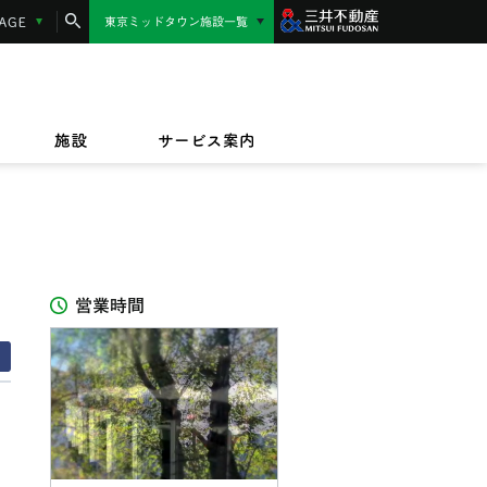
コンシェルジュサービス
LANGUAGE
東京ミッドタウン施設一覧
東京ミッドタウン日比谷
MIDTOWN AWARD
施設サービス紹介
/17(金)〜9/23(水)
/1(水)〜2027/3/31(水)
東京ミッドタウン八重洲
,000円相当】東京ミッドタウンカード《セゾ
ッドタウンのテイクアウト＆デリバリー
/17(金)〜8/16(日)
規ご入会キャンペーン
オフィス
ビルボードライブ東京
ペット同伴のお客様へ
ザイン&アート
施設
サービス案内
IZU（PARASOLS GARDEN）
営業時間