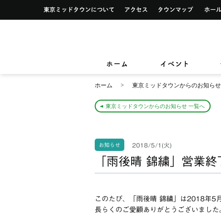
イベント一覧
サービス案内トップ
東京ミッドタウンについて
アクセス
タウンマ
ショップ検索
レストラン＆フード検索
イベントカレンダー
デザイン＆アートトップ
カードカウンター
ショップニュース
レストラン＆フードニュース
東京ミッドタウンクリニック
東京ミッ
TOKYO MIDTOWN DESIGN LIVE
フロアガイド
フロアガイド
小さなお子様をお連れのお客様
ホーム
イベント
&サービ
ホーム
東京ミッドタウンからのお知らせ
東京ミッドタウンからのお知らせ 一覧へ
2018/5/1(火)
お知らせ
「雨後晴 錦繍」営業終
このたび、「雨後晴 錦繍」は2018年
長らくのご愛顧ありがとうございました