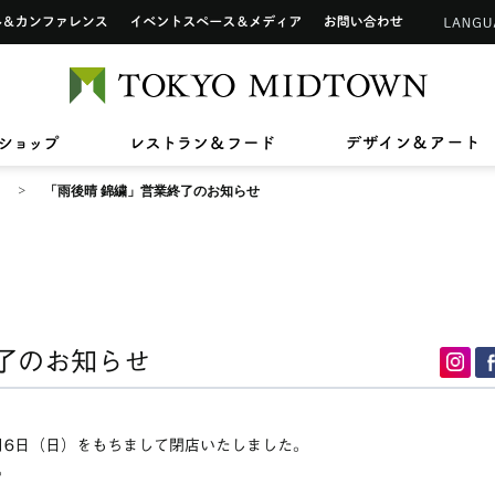
インフォメーションカウンター
ップ
ホール&カンファレンス
イベントスペース&メディア
お問い合わせ
アートワーク in 東京ミッドタウン
ご利用可能なカードについて
TOKYO 
2026/7/1(水)〜8/31(月)
2026/7/17(金)〜8/31(月)
2026/7
2026/4
【期間限定ショップ】Tamitu
ひんやりスイーツ
【最大2
東京ミ
2026/3/27(金)〜8/9(日)
2026/7
ン》新
ドタウン レジデンス
ザ・リッツ・カールトン東京
東京ミッドタウン 
へ
六本木未来会議
バリアフリーサービス
ショップ
レストラン&フード
デ
スープはいのち
ASHIM
スアパートメント
「雨後晴 錦繍」営業終了のお知らせ
了のお知らせ
5月6日（日）をもちまして閉店いたしました。
。