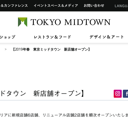
インフォメーションカウンター
ップ
ホール&カンファレンス
イベントスペース&メディア
お問い合わせ
アートワーク in 東京ミッドタウン
ご利用可能なカードについて
TOKYO 
2026/7/1(水)〜8/31(月)
2026/7/17(金)〜8/31(月)
2026/7
2026/4
【期間限定ショップ】Tamitu
ひんやりスイーツ
【最大2
東京ミ
2026/3/27(金)〜8/9(日)
2026/7
ン》新
ドタウン レジデンス
ザ・リッツ・カールトン東京
東京ミッドタウン 
へ
六本木未来会議
バリアフリーサービス
ショップ
レストラン&フード
デ
スープはいのち
ASHIM
スアパートメント
【2019年春 東京ミッドタウン 新店舗オープン】
ッドタウン 新店舗オープン】
エリアに新規店舗6店舗、リニューアル店舗2店舗を順次オープンいたし