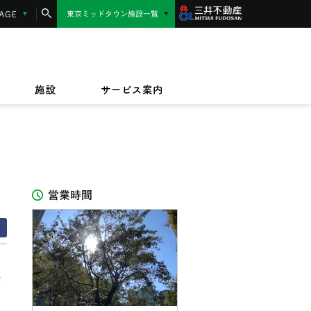
コンシェルジュサービス
LANGUAGE
東京ミッドタウン施設一覧
東京ミッドタウン日比谷
MIDTOWN AWARD
施設サービス紹介
/17(金)〜9/23(水)
/1(水)〜2027/3/31(水)
東京ミッドタウン八重洲
,000円相当】東京ミッドタウンカード《セゾ
ッドタウンのテイクアウト＆デリバリー
/17(金)〜8/16(日)
規ご入会キャンペーン
オフィス
ビルボードライブ東京
ペット同伴のお客様へ
ザイン&アート
施設
サービス案内
IZU（PARASOLS GARDEN）
営業時間
ま