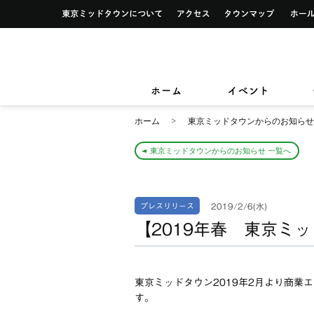
イベント一覧
サービス案内トップ
東京ミッドタウンについて
アクセス
タウンマ
ショップ検索
レストラン＆フード検索
イベントカレンダー
デザイン＆アートトップ
カードカウンター
ショップニュース
レストラン＆フードニュース
東京ミッドタウンクリニック
東京ミッ
TOKYO MIDTOWN DESIGN LIVE
フロアガイド
フロアガイド
小さなお子様をお連れのお客様
ホーム
イベント
&サービ
ホーム
東京ミッドタウンからのお知らせ
東京ミッドタウンからのお知らせ 一覧へ
2019/2/6(水)
プレスリリース
【2019年春 東京ミ
東京ミッドタウン2019年2月より商業
す。