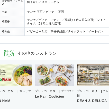
お子様向けサービ
椅子なし／メニューなし
ス
ランチ 不可／ディナー 不可
予約
ランチ／ディナー／ティー／早朝(11時以前入店可)／レイト
時間帯
タイム（21時以降入店可）
ベビーカー対応／車椅子対応／テイクアウト／イートイン
その他
その他のレストラン
・ベーカリー |
ガレリア
デリ・ベーカリー |
プラザ1F
デリ・ベーカリー |
ガレ
B1
Le Pain Quotidien
O NAM
DEAN & DELUCA