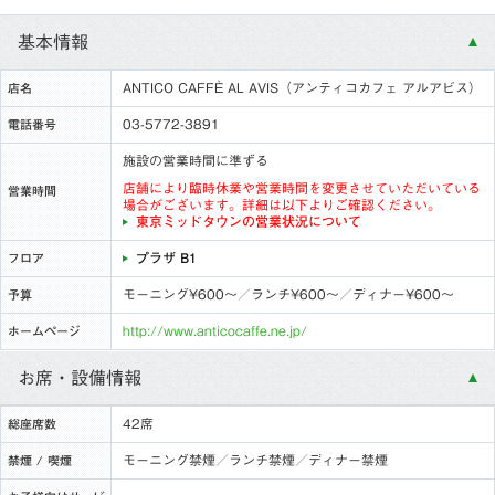
基本情報
ANTICO CAFFÈ AL AVIS（アンティコカフェ アルアビス）
店名
03-5772-3891
電話番号
施設の営業時間に準ずる
店舗により臨時休業や営業時間を変更させていただいている
営業時間
場合がございます。詳細は以下よりご確認ください。
東京ミッドタウンの営業状況について
プラザ B1
フロア
モーニング¥600〜／ランチ¥600〜／ディナー¥600〜
予算
http://www.anticocaffe.ne.jp/
ホームページ
お席・設備情報
42席
総座席数
モーニング禁煙／ランチ禁煙／ディナー禁煙
禁煙 / 喫煙