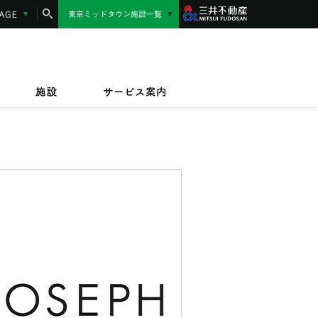
コンシェルジュサービス
LANGUAGE
東京ミッドタウン施設一覧
東京ミッドタウン日比谷
MIDTOWN AWARD
施設サービス紹介
/17(金)〜9/23(水)
/1(水)〜2027/3/31(水)
東京ミッドタウン八重洲
,000円相当】東京ミッドタウンカード《セゾ
ッドタウンのテイクアウト＆デリバリー
/17(金)〜8/16(日)
規ご入会キャンペーン
オフィス
ビルボードライブ東京
ペット同伴のお客様へ
ザイン&アート
施設
サービス案内
IZU（PARASOLS GARDEN）