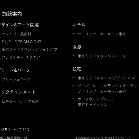
施設案内
デザイン&アート関連
ホテル
サントリー美術館
ザ・リッツ・カールトン東京
21_21 DESIGN SIGHT
医療
東京ミッドタウン・デザインハブ
東京ミッドタウンクリニック
フジフイルム スクエア
住宅
グリーン&パーク
東京ミッドタウン レジデンシィズ
グリーン&パーク
ザ・パーク・レジデンシィズ・アッ
ザ・リッツ・カールトン東京
エンタテインメント
オークウッドプレミア
ビルボードライブ東京
東京ミッドタウン
このサイトについて
個人情報保護方針
Cookieおよびアクセスログについて