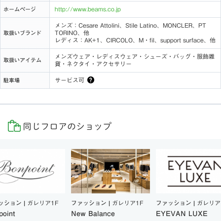
http://www.beams.co.jp
ホームページ
メンズ：Cesare Attolini、Stile Latino、MONCLER、PT
TORINO、他
取扱いブランド
レディス：AK+1、CIRCOLO、M・fil、support surface、他
メンズウェア・レディスウェア・シューズ・バッグ・服飾雑
取扱いアイテム
貨・ネクタイ・アクセサリー
サービス可
駐車場
同じフロアのショップ
ッション |
ガレリア1F
ファッション |
ガレリア1F
ファッション |
ガレリア
point
New Balance
EYEVAN LUXE