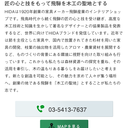
匠の心と技をもって飛騨を木工の聖地とする
HIDAは1920年創業の家具メーカー飛騨産業のインテリアショッ
プです。飛鳥時代から続く飛騨の匠の心と技を受け継ぎ、高度な
木工技術と知識を生かして著名なデザイナーとの協業製品を発表
するなど、世界に向けてHIDAブランドを発信しています。近年で
は節を主役とした家具や、国内で放置されてきた杉材を用いた家
具の開発、枝葉の抽出物を活用したアロマ・農業資材を展開する
など、ものづくりの背景にある環境に視野を向けた取り組みも行
っています。これからも私たちは森林資源への探究を重ね、その
活用を牽引し、木の温もりある暮らしをお届けしたいと考えま
す。新たな創造を可能とし、その魅力を求めて人々が集う場所
へ。創業の地である飛騨を「木工の聖地」とすることが私たちの
志です。
03-5413-7637
MAPを見る