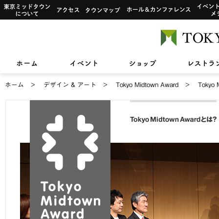
イベント一覧
サービス案内トップ
インフォ
東京ミッドタウンについて
アクセス
タウンマップ
ホール&
ショップ検索
レストラン＆フード検索
イベントカレンダー
デザイン＆アートトップ
カードカウンター
アートワーク i
ご利用可
ショップニュース
レストラン＆フードニュース
2026/7/1(水)〜8/
2026/7/17(金)〜8
【期間限定ショップ】
ひんやりスイーツ
2026/3/27(金)〜8
東京ミッドタウンクリニック
東京ミッドタウン レジデンス
ザ・
TOKYO MIDTOWN DESIGN LIVE
フロアガイド
フロアガイド
小さなお子様をお連れのお客様へ
六本木未来会議
バリアフ
ホーム
イベント
ショップ
スープはいのち
&サービスアパートメント
ホーム
デザイン & アート
Tokyo Midtown Award
Toky