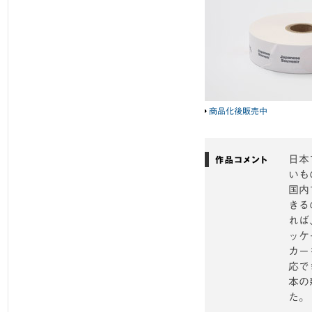
商品化後販売中
日本
いも
国内
きる
れば
ッケ
カー
応で
本の
た。