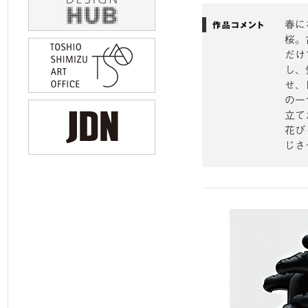
春に
桜。
だけ
し、
せ、
の一
立て
花び
じさ