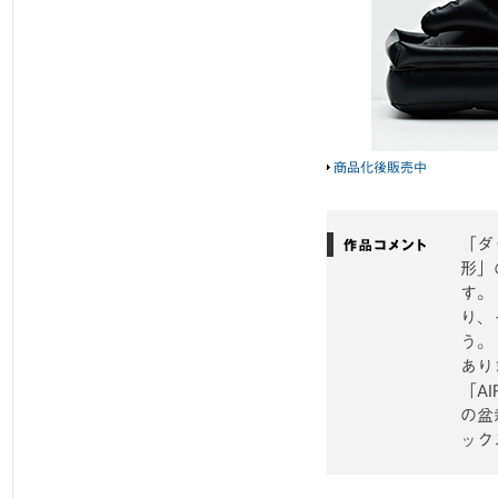
商品化後販売中
「ダ
形」
す。
り、
う。
あり
「A
の盆
ック