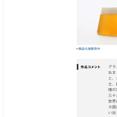
商品化後販売中
グラ
ねま
と、
士、
情の
三十
世界
カ国
い出