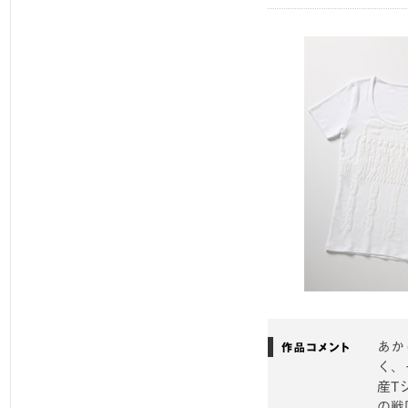
あか
く、
産T
の戦