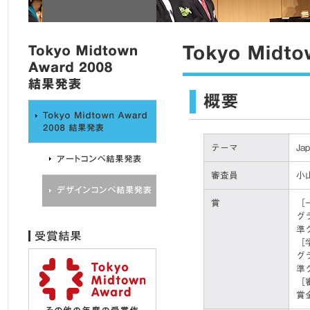
テーマ
Ja
審査員
小
賞
［
グ
準
［
グ
準
［
賞