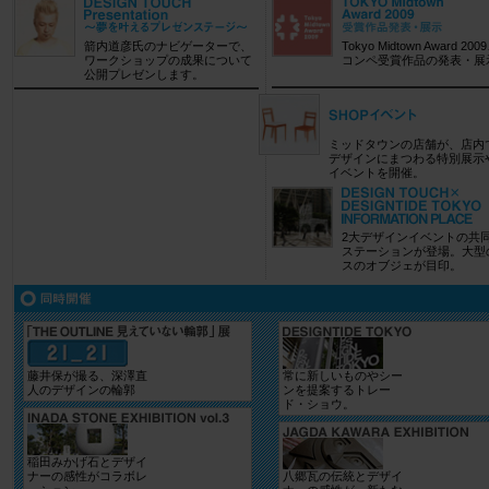
箭内道彦氏のナビゲーターで、
Tokyo Midtown Award 20
ワークショップの成果について
コンペ受賞作品の発表・展
公開プレゼンします。
ミッドタウンの店舗が、店内
デザインにまつわる特別展示
イベントを開催。
2大デザインイベントの共
ステーションが登場。大型
スのオブジェが目印。
藤井保が撮る、深澤直
常に新しいものやシー
人のデザインの輪郭
ンを提案するトレー
ド・ショウ。
稲田みかげ石とデザイ
ナーの感性がコラボレ
八郷瓦の伝統とデザイ