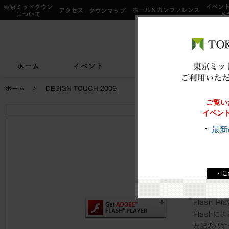
イベント一覧
サービス案内トップ
インフォ
東京ミッドタウンについて
アクセス
タウンマップ
ホール&
ショップ検索
レストラン＆フード検索
イベントカレンダー
デザイン＆アートトップ
カードカウンター
アートワーク i
ご利用可
ショップニュース
レストラン＆フードニュース
2026/7/1(水)〜8/
2026/7/17(金)〜8
【期間限定ショップ】
ひんやりスイーツ
TOKYO MIDTOWN DESIGN LIVE
フロアガイド
フロアガイド
小さなお子様をお連れのお客様へ
2026/3/27(金)〜8
六本木未来会議
バリアフ
ホーム
イベント
ショップ
東京ミッドタウンクリニック
東京ミッドタウン レジデンス
ザ・
スープはいのち
&サービスアパートメント
ホーム
DESIGN TOUCH 2009