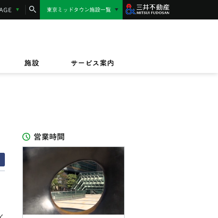
コンシェルジュサービス
LANGUAGE
東京ミッドタウン施設一覧
東京ミッドタウン日比谷
MIDTOWN AWARD
施設サービス紹介
/17(金)〜9/23(水)
/1(水)〜2027/3/31(水)
東京ミッドタウン八重洲
,000円相当】東京ミッドタウンカード《セゾ
ッドタウンのテイクアウト＆デリバリー
/17(金)〜8/16(日)
規ご入会キャンペーン
オフィス
ビルボードライブ東京
ペット同伴のお客様へ
ザイン&アート
施設
サービス案内
IZU（PARASOLS GARDEN）
営業時間
く