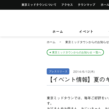
イベント一覧
サービス案内トップ
東京ミッドタウンについて
アクセス
タウンマ
ショップ検索
レストラン＆フード検索
イベントカレンダー
デザイン＆アートトップ
カードカウンター
ショップニュース
レストラン＆フードニュース
東京ミッドタウンクリニック
東京ミッ
TOKYO MIDTOWN DESIGN LIVE
フロアガイド
フロアガイド
小さなお子様をお連れのお客様
ホーム
イベント
&サービ
ホーム
東京ミッドタウンからのお知らせ
東京ミッドタウンからのお知らせ 一覧へ
2014/6/12(木)
プレスリリース
【イベント情報】夏の
東京ミッドタウンでは、毎年ご好評をい
す。
お父さんやお母さん、おじいちゃん、お