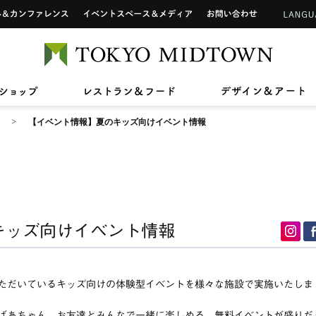
インフォメーションカウンター
ップ
ホール&カンファレンス
イベントスペース&メディア
お問い合わせ
アートワーク in 東京ミッドタウン
ご利用可能なカードについて
TOKYO 
2026/7/1(水)〜8/31(月)
2026/7/17(金)〜8/31(月)
2026/7
2026/4
【期間限定ショップ】Tamitu
ひんやりスイーツ
【最大2
東京ミ
2026/3/27(金)〜8/9(日)
2026/7
ン》新
ドタウン レジデンス
ザ・リッツ・カールトン東京
東京ミッドタウン 
へ
六本木未来会議
バリアフリーサービス
ショップ
レストラン&フード
デ
スープはいのち
ASHIM
スアパートメント
【イベント情報】夏のキッズ向けイベント情報
キッズ向けイベント情報
ただいているキッズ向けの体験型イベントを様々な施設で実施いたしま
ばあちゃん、お友達とみんなで一緒に楽しめる、無料イベントが盛りだ