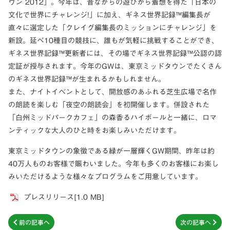
ウン 2012」。今年は、昔ながらの遊びから着想を得た「日本の
文化で世界にチャレンジ!」に加え、ギネス世界記録™編集長が
直々に選定した「クレイグ編集長のミッションにチャレンジ」を
新設。延べ10種目の競技に、誰もが気軽に挑戦することができ、
ギネス世界記録™更新者には、その場でギネス世界記録™公認の認
定証が授与されます。今年のGWは、東京ミッドタウンでたくさん
のギネス世界記録™が生まれるかもしれません。
また、ナイトイベントとして、開放感のあふれる芝生広場で名作
の朗読を楽しむ「夜空の朗読会」を初開催します。併設された
「白州ミッドパークカフェ」の森香るハイボールと一緒に、ロマ
ンティックな大人のひと時をお楽しみいただけます。
東京ミッドタウンの象徴である緑が一層輝くGW期間、昨年は約
40万人ものお客様で賑わいました。今年も多くのお客様にお楽し
みいただけるような様々なプログラムをご用意しています。
プレスリリース[1.0 MB]
前の記事へ
次の記事へ