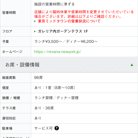
施設の営業時間に準ずる
店舗により臨時休業や営業時間を変更させていただいている
営業時間
場合がございます。詳細は以下よりご確認ください。
東京ミッドタウンの営業状況について
ガレリア内ガーデンテラス 1F
フロア
ランチ¥3,500〜／ディナー¥6,200〜
予算
https://nirvana-newyork.jp/
ホームページ
お席・設備情報
96席
総座席数
あり：1室（8席～10席）
個室
ランチ禁煙／ディナー禁煙
禁煙 / 喫煙
あり：36席
テラス席
あり
貸切対応
サービス可
駐車場