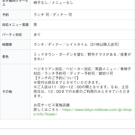
お子様向けサービ
椅子なし／メニューなし
ス
ランチ 可／ディナー 可
予約
英
対応メニュー言語
あり
パーティ対応
ランチ／ディナー／レイトタイム（21時以降入店可）
時間帯
ミッドタウン・ガーデンを望む／野外テラスがある／夜景が
景色
きれい
ベジタリアン対応／ベビーカー対応／英語メニュー／車椅子
対応／ランチ予約可／ディナー予約可／貸切り可
【ランチのご予約について】
※受付は前日までとさせていただきます。
※ご入店は11：00～12：00の間となります。なお、土日
祝日は、13：00までのお席のご利用のみとさせていただき
その他
ます。
お花サービス実施店舗
詳しくはこちら：
https://www.tokyo-midtown.com/jp/shop
s/info/flower/