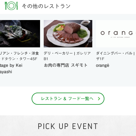
その他のレストラン
リアン・フレンチ・洋食
デリ・ベーカリー |
ガレリア
ダイニングバー・バル |
ッドタウン・タワー45F
B1
ザ1F
tage by Kei
お肉の専門店 スギモト
orangé
ayashi
レストラン & フード一覧へ
PICK UP EVENT