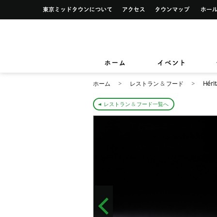
イベント一覧
サービス案内トップ
東京ミッドタウンについて
アクセス
タウンマ
ショップ検索
レストラン＆フード検索
イベントカレンダー
デザイン＆アートトップ
カードカウンター
ショップニュース
レストラン＆フードニュース
東京ミッドタウンクリニック
東京ミッ
TOKYO MIDTOWN DESIGN LIVE
フロアガイド
フロアガイド
小さなお子様をお連れのお客様
ホーム
イベント
&サービ
ホーム
レストラン & フード
Hér
レストラン & フード一覧へ