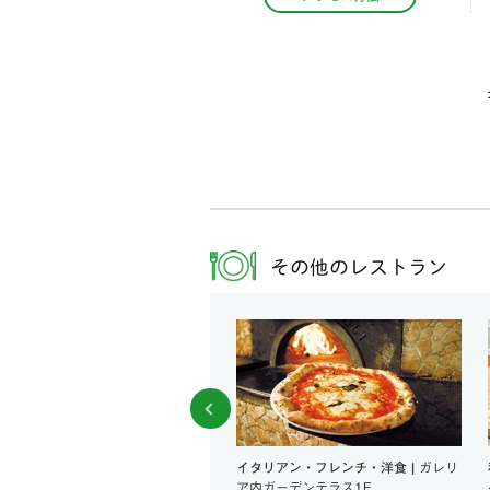
その他のレストラン
リ・ベーカリー |
ガレリアB1
イタリアン・フレンチ・洋食 |
ガレリ
ア内ガーデンテラス1F