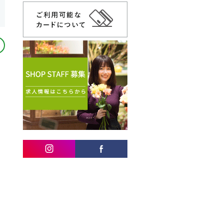
orangé
NIRVANA New York