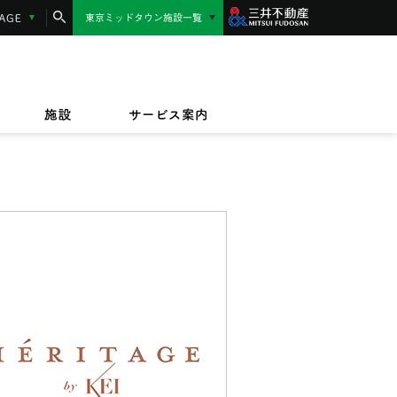
コンシェルジュサービス
LANGUAGE
東京ミッドタウン施設一覧
東京ミッドタウン日比谷
MIDTOWN AWARD
施設サービス紹介
/17(金)〜9/23(水)
/1(水)〜2027/3/31(水)
東京ミッドタウン八重洲
,000円相当】東京ミッドタウンカード《セゾ
ッドタウンのテイクアウト＆デリバリー
/17(金)〜8/16(日)
規ご入会キャンペーン
オフィス
ビルボードライブ東京
ペット同伴のお客様へ
ザイン&アート
施設
サービス案内
IZU（PARASOLS GARDEN）