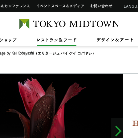
インフォメーションカウンター
ップ
ホール&カンファレンス
イベントスペース&メディア
お問い合わせ
アートワーク in 東京ミッドタウン
ご利用可能なカードについて
TOKYO 
2026/7/1(水)〜8/31(月)
2026/7/17(金)〜8/31(月)
2026/7
2026/4
【期間限定ショップ】Tamitu
ひんやりスイーツ
【最大2
東京ミ
2026/3/27(金)〜8/9(日)
2026/7
ン》新
ドタウン レジデンス
ザ・リッツ・カールトン東京
東京ミッドタウン 
へ
六本木未来会議
バリアフリーサービス
ショップ
レストラン&フード
デ
スープはいのち
ASHIM
スアパートメント
itage by Kei Kobayashi（エリタージュ バイ ケイ コバヤシ）