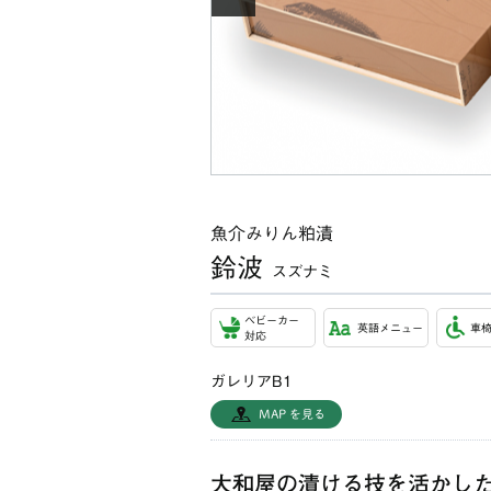
魚介みりん粕漬
鈴波
スズナミ
ベビーカー
英語メニュー
車
対応
ガレリアB1
MAP を見る
大和屋の漬ける技を活かし