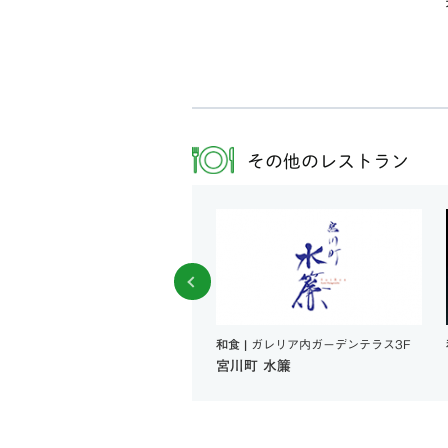
その他のレストラン
食 |
ガレリアB1
和食 |
ガレリア内ガーデンテラス3F
澤チキン
宮川町 水簾