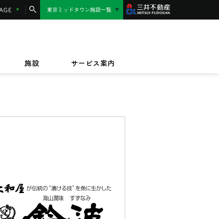
コンシェルジュサービス
LANGUAGE
東京ミッドタウン施設一覧
東京ミッドタウン日比谷
MIDTOWN AWARD
施設サービス紹介
/17(金)〜9/23(水)
/1(水)〜2027/3/31(水)
東京ミッドタウン八重洲
,000円相当】東京ミッドタウンカード《セゾ
ッドタウンのテイクアウト＆デリバリー
/17(金)〜8/16(日)
規ご入会キャンペーン
オフィス
ビルボードライブ東京
ペット同伴のお客様へ
ザイン&アート
施設
サービス案内
IZU（PARASOLS GARDEN）