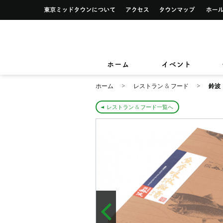
イベント一覧
サービス案内トップ
東京ミッドタウンについて
アクセス
タウンマ
ショップ検索
レストラン＆フード検索
イベントカレンダー
デザイン＆アートトップ
カードカウンター
ショップニュース
レストラン＆フードニュース
東京ミッドタウンクリニック
東京ミッ
TOKYO MIDTOWN DESIGN LIVE
フロアガイド
フロアガイド
小さなお子様をお連れのお客様
ホーム
イベント
&サービ
ホーム
レストラン & フード
鈴波
レストラン & フード一覧へ