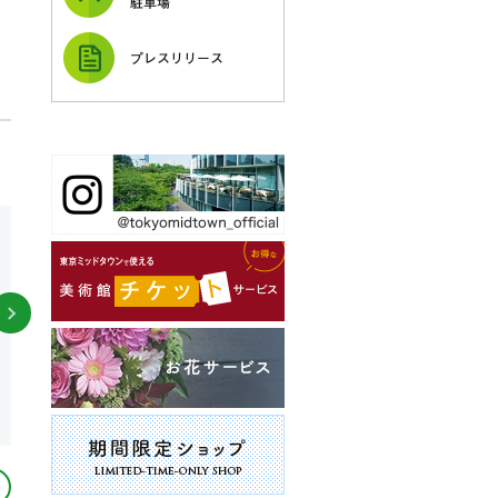
駐車場
プレスリリース
和食 |
ガレリア内ガーデンテラス1F
和食 |
ガレリアB1
SUSHI TOKYO TEN、
だし茶漬け えん