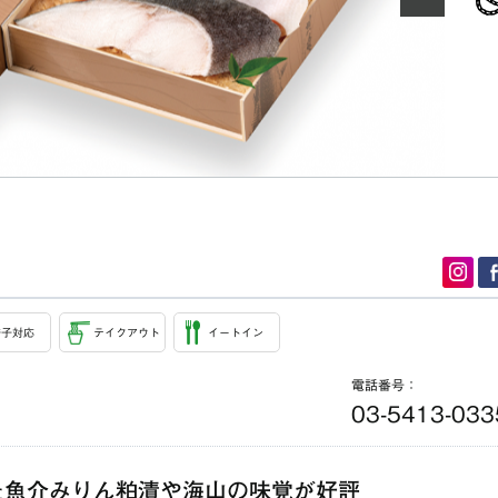
椅子対応
テイクアウト
イートイン
電話番号：
03-5413-033
た魚介みりん粕漬や海山の味覚が好評