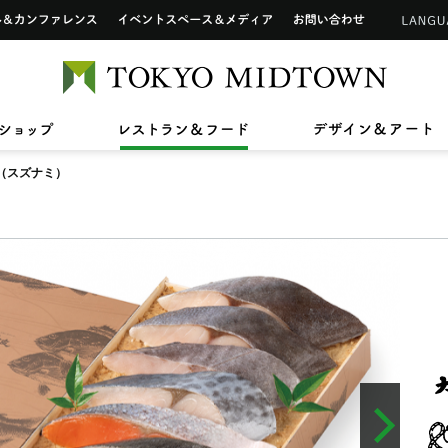
インフォメーションカウンター
ップ
ホール&カンファレンス
イベントスペース&メディア
お問い合わせ
アートワーク in 東京ミッドタウン
ご利用可能なカードについて
TOKYO 
2026/7/1(水)〜8/31(月)
2026/7/17(金)〜8/31(月)
2026/7
2026/4
【期間限定ショップ】Tamitu
ひんやりスイーツ
【最大2
東京ミ
2026/3/27(金)〜8/9(日)
2026/7
ン》新
ドタウン レジデンス
ザ・リッツ・カールトン東京
東京ミッドタウン 
へ
六本木未来会議
バリアフリーサービス
ショップ
レストラン&フード
デ
スープはいのち
ASHIM
スアパートメント
（スズナミ）