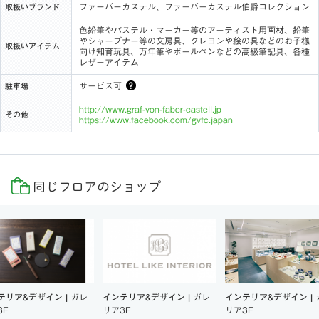
ファーバーカステル、ファーバーカステル伯爵コレクション
取扱いブランド
色鉛筆やパステル・マーカー等のアーティスト用画材、鉛筆
やシャープナー等の文房具、クレヨンや絵の具などのお子様
取扱いアイテム
向け知育玩具、万年筆やボールペンなどの高級筆記具、各種
レザーアイテム
サービス可
駐車場
http://www.graf-von-faber-castell.jp
その他
https://www.facebook.com/gvfc.japan
同じフロアのショップ
テリア&デザイン |
ガレ
インテリア&デザイン |
ガレ
インテリア&デザイン |
3F
リア3F
リア3F