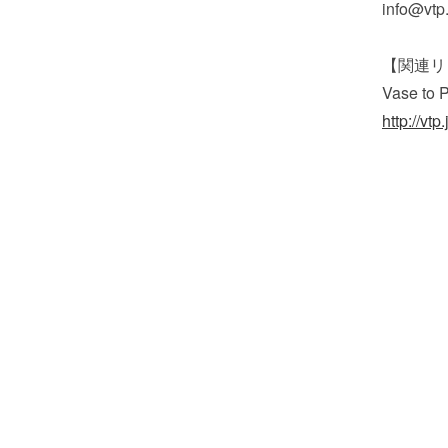
info@v
【関連リ
Vase to P
http://vtp.