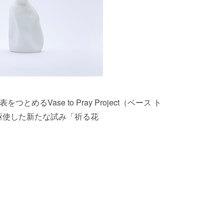
をつとめるVase to Pray Project（ベース ト
を駆使した新たな試み「祈る花