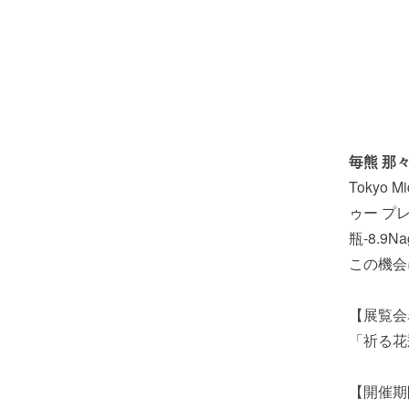
毎熊 那
Tokyo 
ゥー プ
瓶-8.9
この機会
【展覧会
「祈る花瓶-
【開催期