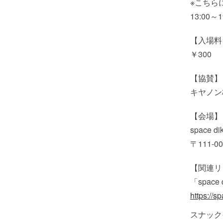
※こちら
13:00～1
【入場料
￥300
【協賛】
キヤノン
【会場】
space di
〒111-
【関連リ
「spac
https://s
スナック