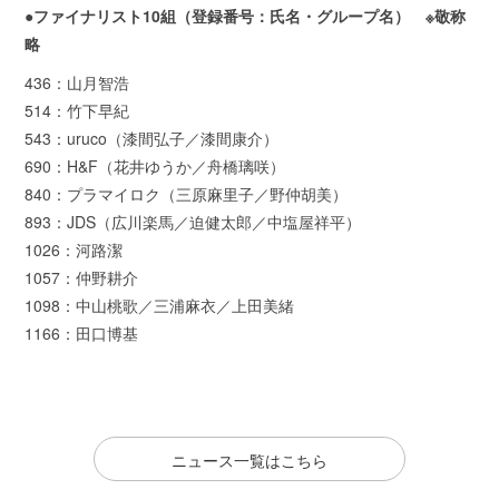
●ファイナリスト10組（登録番号：氏名・グループ名） ※敬称
略
436：山月智浩
514：竹下早紀
543：uruco（漆間弘子／漆間康介）
690：H&F（花井ゆうか／舟橋璃咲）
840：プラマイロク（三原麻里子／野仲胡美）
893：JDS（広川楽馬／迫健太郎／中塩屋祥平）
1026：河路潔
1057：仲野耕介
1098：中山桃歌／三浦麻衣／上田美緒
1166：田口博基
ニュース一覧はこちら