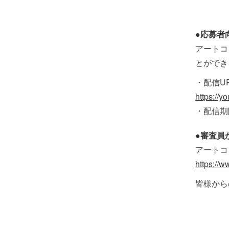
●応募者
アートコ
とができ
・配信U
https://
・配信期
●審査員
アートコ
https://w
皆様から