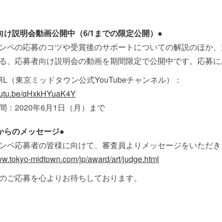
向け説明会動画公開中（6/1までの限定公開）●
ンペの応募のコツや受賞後のサポートについての解説のほか、
る、応募者向け説明会の動画を期間限定で公開中です。応募に
RL（東京ミッドタウン公式YouTubeチャンネル）：
youtu.be/qHxkHYuaK4Y
間：2020年6月1日（月）まで
からのメッセージ●
ンペ応募者の皆様に向けて、審査員よりメッセージをいただき
ww.tokyo-midtown.com/jp/award/art/judge.html
のご応募を心よりお待ちしております。