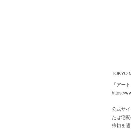
TOKYO
「アート
https://w
公式サイ
たは宅配
締切を過