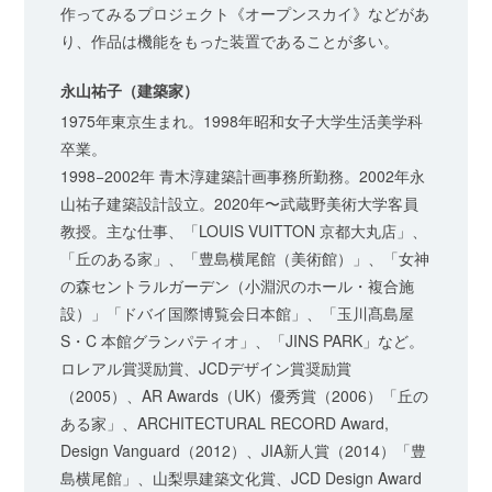
作ってみるプロジェクト《オープンスカイ》などがあ
り、作品は機能をもった装置であることが多い。
永山祐子（建築家）
1975年東京生まれ。1998年昭和女子大学生活美学科
卒業。
1998−2002年 青木淳建築計画事務所勤務。2002年永
山祐子建築設計設立。2020年〜武蔵野美術大学客員
教授。主な仕事、「LOUIS VUITTON 京都大丸店」、
「丘のある家」、「豊島横尾館（美術館）」、「女神
の森セントラルガーデン（小淵沢のホール・複合施
設）」「ドバイ国際博覧会日本館」、「玉川髙島屋
S・C 本館グランパティオ」、「JINS PARK」など。
ロレアル賞奨励賞、JCDデザイン賞奨励賞
（2005）、AR Awards（UK）優秀賞（2006）「丘の
ある家」、ARCHITECTURAL RECORD Award,
Design Vanguard（2012）、JIA新人賞（2014）「豊
島横尾館」、山梨県建築文化賞、JCD Design Award