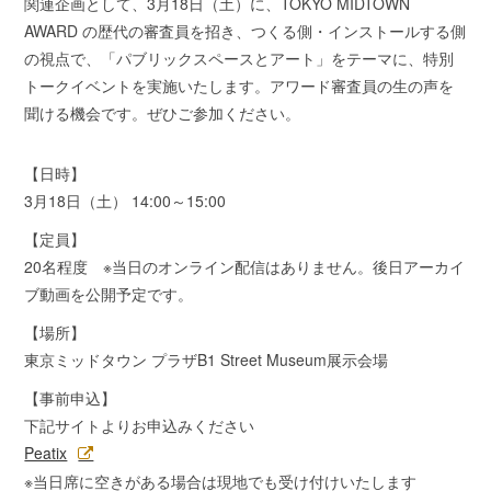
関連企画として、3月18日（土）に、TOKYO MIDTOWN
AWARD の歴代の審査員を招き、つくる側・インストールする側
の視点で、「パブリックスペースとアート」をテーマに、特別
トークイベントを実施いたします。アワード審査員の生の声を
聞ける機会です。ぜひご参加ください。
【日時】
3月18日（土） 14:00～15:00
【定員】
20名程度 ※当日のオンライン配信はありません。後日アーカイ
ブ動画を公開予定です。
【場所】
東京ミッドタウン プラザB1 Street Museum展示会場
【事前申込】
下記サイトよりお申込みください
Peatix
※当日席に空きがある場合は現地でも受け付けいたします