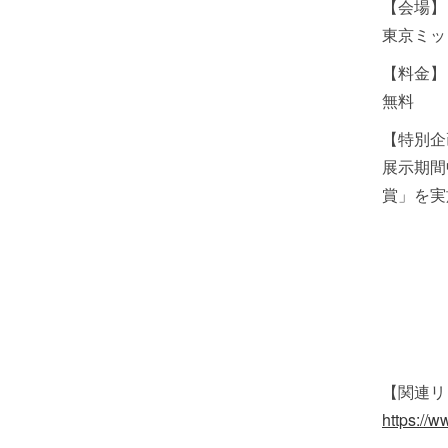
【会場】
東京ミッ
【料金】
無料
【特別企
展示期間
賞」を実
【関連リ
https://w