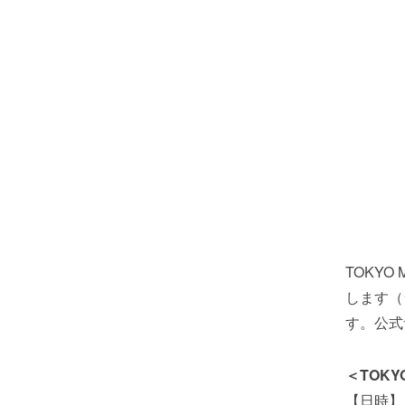
TOKYO
します（
す。公式
＜TOKYO
【日時】