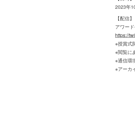
2023年
【配信】
アワード
https://t
※授賞式
※閲覧に
※通信環
※アーカ