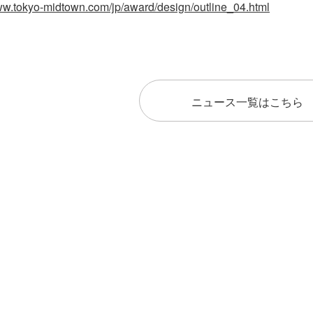
www.tokyo-midtown.com/jp/award/design/outline_04.html
ニュース一覧はこちら