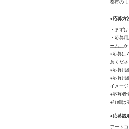
都市のま
●応募方
・まずは
・応募用
ーム」
か
※応募は
意くださ
※応募用
※応募用
イメージ
※応募者
※詳細は
●応募説
アートコ