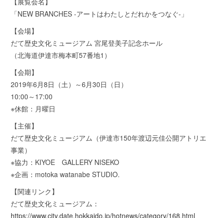
【展覧会名】
「NEW BRANCHES -アートはわたしとだれかをつなぐ-」
【会場】
だて歴史文化ミュージアム 宮尾登美子記念ホール
（北海道伊達市梅本町57番地1）
【会期】
2019年6月8日（土）～6月30日（日）
10:00～17:00
※休館：月曜日
【主催】
だて歴史文化ミュージアム（伊達市150年渡辺元佳公開アトリエ
事業）
※協力：KIYOE GALLERY NISEKO
※企画：motoka watanabe STUDIO.
【関連リンク】
だて歴史文化ミュージアム：
https://www.city.date.hokkaido.jp/hotnews/category/168.html