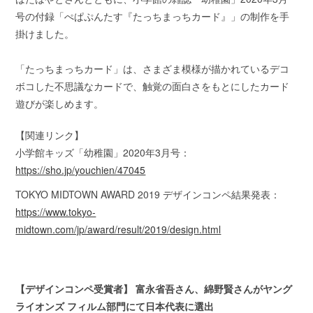
号の付録「ぺぱぷんたす『たっちまっちカード』」の制作を手
掛けました。
「たっちまっちカード」は、さまざま模様が描かれているデコ
ボコした不思議なカードで、触覚の面白さをもとにしたカード
遊びが楽しめます。
【関連リンク】
小学館キッズ「幼稚園」2020年3月号：
https://sho.jp/youchien/47045
TOKYO MIDTOWN AWARD 2019 デザインコンペ結果発表：
https://www.tokyo-
midtown.com/jp/award/result/2019/design.html
【デザインコンペ受賞者】 富永省吾さん、綿野賢さんがヤング
ライオンズ フィルム部門にて日本代表に選出