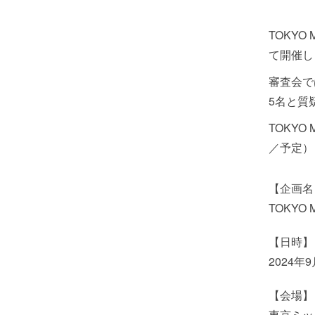
TOKYO
て開催し
審査会で
5名と質
TOKYO
／予定）
【企画名
TOKYO
【日時】
2024年
【会場】
東京ミッ