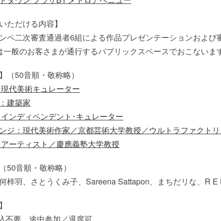
いただける内容】
ンペ二次審査通過者6組による作品プレゼンテーションおよび
は一般のお客さまが通行するパブリックスペースでおこないま
】（50音順・敬称略）
：現代美術キュレーター
：建築家
：インディペンデント･キュレーター
ンジ：現代美術作家／京都芸術大学教授／ウルトラファクトリ
：アーティスト／慶應義塾大学教授
（50音順・敬称略）
梓羽、さとうくみ子、Sareena Sattapon、まちだリな、R E 
】
申込不要、途中参加／退席可