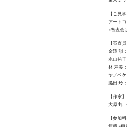
【ご見学
アートコ
※審査会
【審査員
金澤 韻
永山祐子
林 寿美
ヤノベケ
脇田 玲
【作家】
大原由、何
【参加料
無料 ※