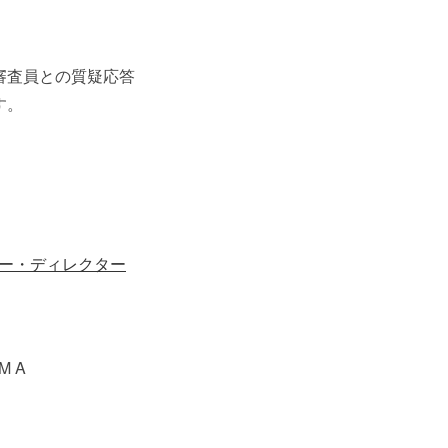
審査員との質疑応答
す。
ー・ディレクター
M A