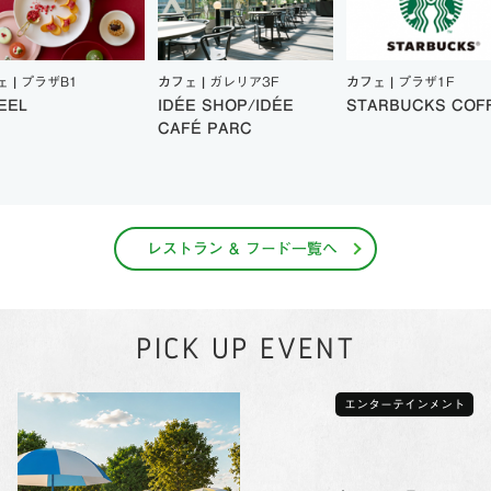
ェ |
プラザB1
カフェ |
ガレリア3F
カフェ |
プラザ1F
EEL
IDÉE SHOP/IDÉE
STARBUCKS COF
CAFÉ PARC
レストラン & フード一覧へ
PICK UP EVENT
エンターテインメント