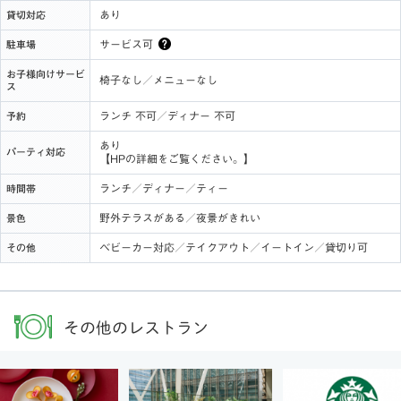
あり
貸切対応
サービス可
駐車場
お子様向けサービ
椅子なし／メニューなし
ス
ランチ 不可／ディナー 不可
予約
あり
パーティ対応
【HPの詳細をご覧ください。】
ランチ／ディナー／ティー
時間帯
野外テラスがある／夜景がきれい
景色
ベビーカー対応／テイクアウト／イートイン／貸切り可
その他
その他のレストラン