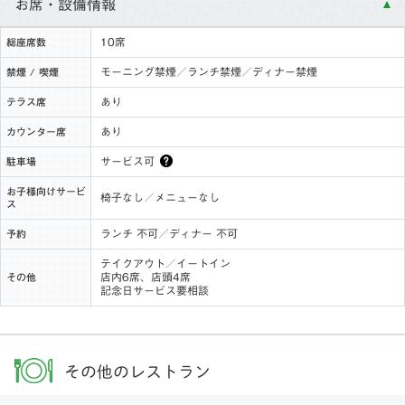
お席・設備情報
10席
総座席数
モーニング禁煙／ランチ禁煙／ディナー禁煙
禁煙 / 喫煙
あり
テラス席
あり
カウンター席
サービス可
駐車場
お子様向けサービ
椅子なし／メニューなし
ス
ランチ 不可／ディナー 不可
予約
テイクアウト／イートイン
店内6席、店頭4席
その他
記念日サービス要相談
その他のレストラン