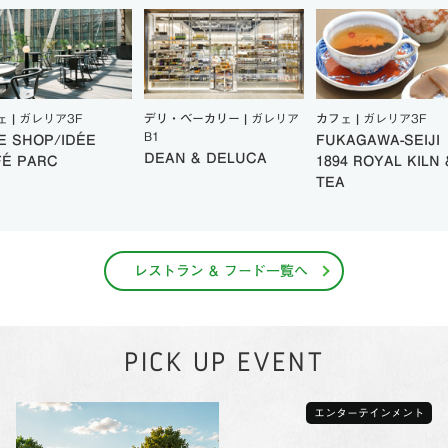
ェ |
ガレリア3F
デリ・ベーカリー |
ガレリア
カフェ |
ガレリア3F
B1
E SHOP/IDÉE
FUKAGAWA-SEIJI
DEAN & DELUCA
FÉ PARC
1894 ROYAL KILN 
TEA
レストラン & フード一覧へ
PICK UP EVENT
エンターテインメント