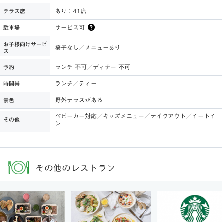
あり：41席
テラス席
サービス可
駐車場
お子様向けサービ
椅子なし／メニューあり
ス
ランチ 不可／ディナー 不可
予約
ランチ／ティー
時間帯
野外テラスがある
景色
ベビーカー対応／キッズメニュー／テイクアウト／イートイ
その他
ン
その他のレストラン