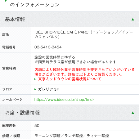
のインフォメーション
基本情報
IDÉE SHOP/IDÉE CAFÉ PARC（イデーショップ／イデー
店名
カフェ パルク）
03-5413-3454
電話番号
施設の営業時間に準ずる
※雨天時テラス席が使用できない場合があります
営業時間
店舗により臨時休業や営業時間を変更させていただいている
場合がございます。詳細は以下よりご確認ください。
東京ミッドタウンの営業状況について
ガレリア 3F
フロア
https://www.idee.co.jp/shop/tmd/
ホームページ
お席・設備情報
50
総座席数
モーニング禁煙／ランチ禁煙／ディナー禁煙
禁煙 / 喫煙