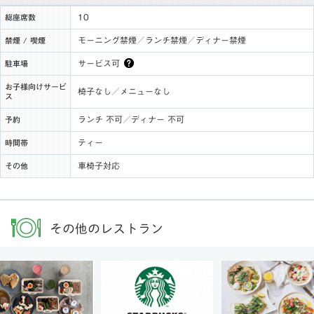
10
総座席数
モーニング禁煙／ランチ禁煙／ディナー禁煙
禁煙 / 喫煙
サービス可
駐車場
お子様向けサービ
椅子なし／メニューなし
ス
ランチ 不可／ディナー 不可
予約
ティー
時間帯
車椅子対応
その他
その他のレストラン