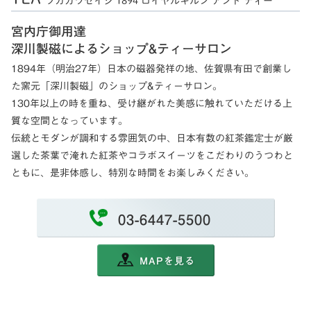
フカガワセイジ 1894 ロイヤルキルン アンド ティー
宮内庁御用達
深川製磁によるショップ&ティーサロン
1894年（明治27年）日本の磁器発祥の地、佐賀県有田で創業し
た窯元「深川製磁」のショップ&ティーサロン。
130年以上の時を重ね、受け継がれた美感に触れていただける上
質な空間となっています。
伝統とモダンが調和する雰囲気の中、日本有数の紅茶鑑定士が厳
選した茶葉で淹れた紅茶やコラボスイーツをこだわりのうつわと
ともに、是非体感し、特別な時間をお楽しみください。
03-6447-5500
MAPを見る