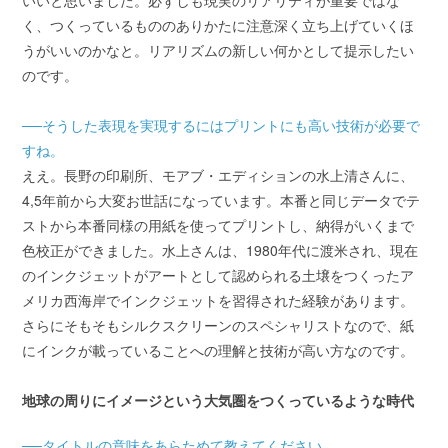
いいと思いました。必ずしも現実のリアリティが重要ではな
く、つくっているもののありかたに注意深く立ち上げていくほ
うがいいのかなと。リアリズムの新しい何かとして提示したい
のです。
──そうした表現を実現するにはプリントにも高い技術が必要で
すね。
ええ。長野の印刷所、モアブ・エディションの水上清さんに、
4,5年前から大変お世話になっています。本番と同じデータでテ
ストから本番同様の用紙を使ってプリントし、納得がいくまで
色校正ができました。水上さんは、1980年代に渡米され、現在
のインクジェットがアートとして認められる土壌をつくったア
メリカ西海岸でインクジェットを習得された経験があります。
さらにそもそもシルクスクリーンのスペシャリストなので、紙
にインクが載っていることへの理解と技術が高い方なのです。
地球の周りにイメージという大気圏をつくっているような時代
──タイトルの意味をあらためて教えてください。