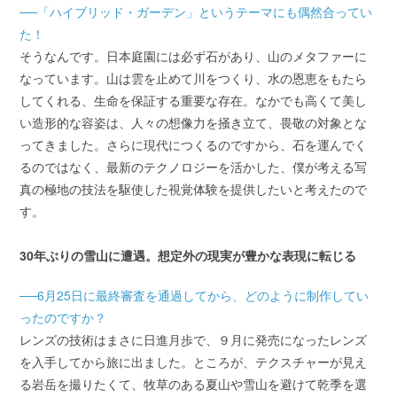
──「ハイブリッド・ガーデン」というテーマにも偶然合ってい
た！
そうなんです。日本庭園には必ず石があり、山のメタファーに
なっています。山は雲を止めて川をつくり、水の恩恵をもたら
してくれる、生命を保証する重要な存在。なかでも高くて美し
い造形的な容姿は、人々の想像力を掻き立て、畏敬の対象とな
ってきました。さらに現代につくるのですから、石を運んでく
るのではなく、最新のテクノロジーを活かした、僕が考える写
真の極地の技法を駆使した視覚体験を提供したいと考えたので
す。
30年ぶりの雪山に遭遇。想定外の現実が豊かな表現に転じる
──6月25日に最終審査を通過してから、どのように制作してい
ったのですか？
レンズの技術はまさに日進月歩で、９月に発売になったレンズ
を入手してから旅に出ました。ところが、テクスチャーが見え
る岩岳を撮りたくて、牧草のある夏山や雪山を避けて乾季を選