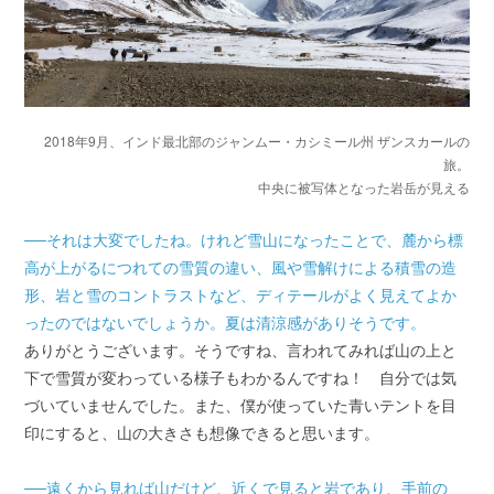
2018年9月、インド最北部のジャンムー・カシミール州 ザンスカールの
旅。
中央に被写体となった岩岳が見える
──それは大変でしたね。けれど雪山になったことで、麓から標
高が上がるにつれての雪質の違い、風や雪解けによる積雪の造
形、岩と雪のコントラストなど、ディテールがよく見えてよか
ったのではないでしょうか。夏は清涼感がありそうです。
ありがとうございます。そうですね、言われてみれば山の上と
下で雪質が変わっている様子もわかるんですね！ 自分では気
づいていませんでした。また、僕が使っていた青いテントを目
印にすると、山の大きさも想像できると思います。
──遠くから見れば山だけど、近くで見ると岩であり、手前の