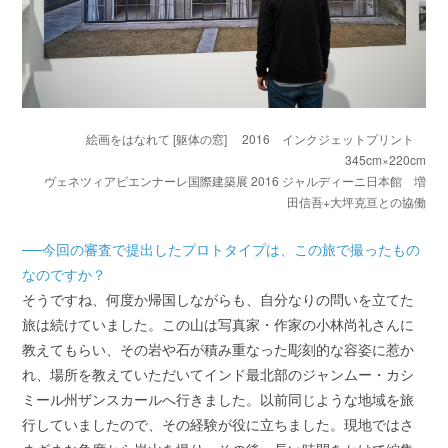
絵画をはなれて [躯体の窓] 2016 インクジェットプリント
345cm×220cm
ヴェネツィアビエンナーレ国際建築展 2016 ジャルディーニ日本館 増
田信吾+大坪克亘との協働
──今回の審査で提出したプロトタイプは、この旅で撮ったもの
なのですか？
そうですね、何度か帰国しながらも、自分なりの問いを立てた
旅は続けていました。この山は写真家・作家の小林尚礼さんに
教えてもらい、その岩や石が積み重なった彫刻的な容姿に惹か
れ、場所を教えていただいてインド最北部のジャンムー・カシ
ミール州ザンスカールへ行きました。以前同じような地域を旅
行していましたので、その経験が役に立ちました。現地ではさ