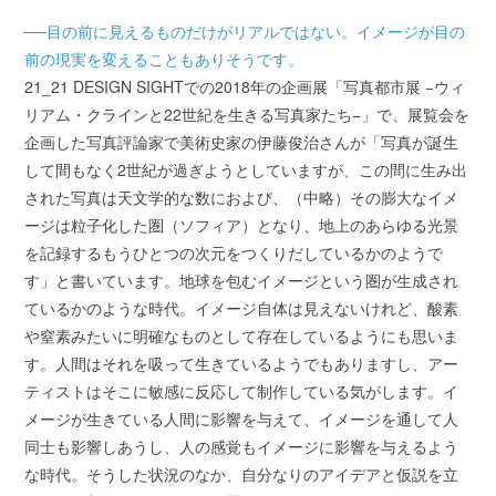
──目の前に見えるものだけがリアルではない。イメージが目の
前の現実を変えることもありそうです。
21_21 DESIGN SIGHTでの2018年の企画展「写真都市展 −ウィ
リアム・クラインと22世紀を生きる写真家たち−」で、展覧会を
企画した写真評論家で美術史家の伊藤俊治さんが「写真が誕生
して間もなく2世紀が過ぎようとしていますが、この間に生み出
された写真は天文学的な数におよび、（中略）その膨大なイメ
ージは粒子化した圏（ソフィア）となり、地上のあらゆる光景
を記録するもうひとつの次元をつくりだしているかのようで
す」と書いています。地球を包むイメージという圏が生成され
ているかのような時代。イメージ自体は見えないけれど、酸素
や窒素みたいに明確なものとして存在しているようにも思いま
す。人間はそれを吸って生きているようでもありますし、アー
ティストはそこに敏感に反応して制作している気がします。イ
メージが生きている人間に影響を与えて、イメージを通して人
同士も影響しあうし、人の感覚もイメージに影響を与えるよう
な時代。そうした状況のなか、自分なりのアイデアと仮説を立