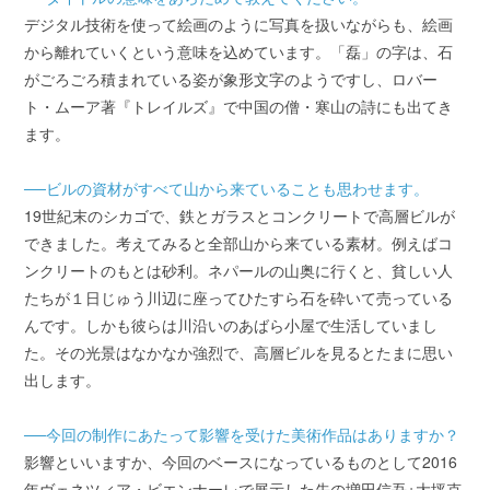
デジタル技術を使って絵画のように写真を扱いながらも、絵画
から離れていくという意味を込めています。「磊」の字は、石
がごろごろ積まれている姿が象形文字のようですし、ロバー
ト・ムーア著『トレイルズ』で中国の僧・寒山の詩にも出てき
ます。
──ビルの資材がすべて山から来ていることも思わせます。
19世紀末のシカゴで、鉄とガラスとコンクリートで高層ビルが
できました。考えてみると全部山から来ている素材。例えばコ
ンクリートのもとは砂利。ネパールの山奥に行くと、貧しい人
たちが１日じゅう川辺に座ってひたすら石を砕いて売っている
んです。しかも彼らは川沿いのあばら小屋で生活していまし
た。その光景はなかなか強烈で、高層ビルを見るとたまに思い
出します。
──今回の制作にあたって影響を受けた美術作品はありますか？
影響といいますか、今回のベースになっているものとして2016
年ヴェネツィア・ビエンナーレで展示した先の増田信吾+大坪克