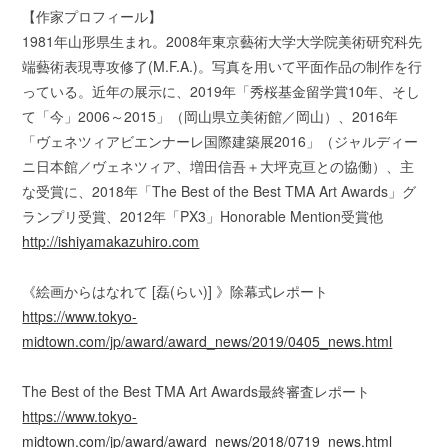
【作家プロフィール】
1981年山形県生まれ。2008年東京藝術大学大学院美術研究科先
端藝術表現専攻修了(M.F.A.)。写真を用いて平面作品の制作を行
っている。近年の展示に、2019年「秀桜基金留学賞10年、そし
て「今」2006～2015」（岡山県立美術館／岡山）、2016年
「ヴェネツィアビエンナーレ国際建築展2016」（ジャルディー
ニ日本館／ヴェネツィア、増田信吾＋大坪克亘との協働）、主
な受賞に、2018年「The Best of the Best TMA Art Awards」グ
ランプリ受賞、2012年「PX3」Honorable Mention受賞他
http://ishiyamakazuhiro.com
《絵画からはなれて [磊(らい)] 》除幕式レポート
https://www.tokyo-
midtown.com/jp/award/award_news/2019/0405_news.html
The Best of the Best TMA Art Awards最終審査レポート
https://www.tokyo-
midtown.com/jp/award/award_news/2018/0719_news.html