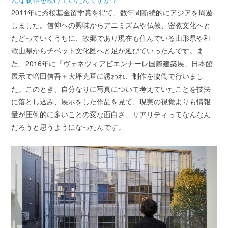
2011年に秀桜基金留学賞を得て、数年間断続的にアジアを周遊
しました。信仰への興味からアニミズムや仏教、密教文化へと
たどっていくうちに、故郷であり現在も住んでいる山形県や和
歌山県からチベット文化圏へと足が延びていったんです。ま
た、2016年に「ヴェネツィアビエンナーレ国際建築展」日本館
展示で増田信吾＋大坪克亘に誘われ、制作を協働で行いまし
た。このとき、自分なりに写真について考えていたことを技法
に落とし込み、展示をした作品を見て、現実の視覚よりも情報
量が圧倒的に多いことの変な面白さ、リアリティってなんなん
だろうと思うようになったんです。