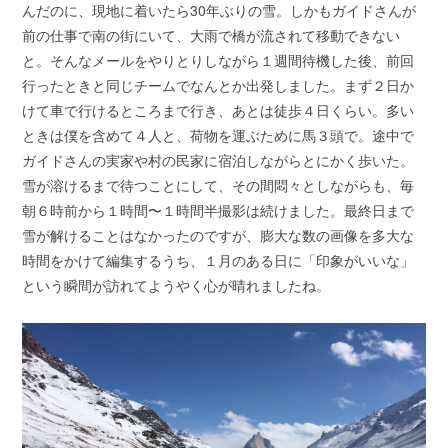
んだのに、現地に着いたら30年ぶりの雪。しかもガイドさんが
前の仕事で南の街にいて、大雨で橋が流されて移動できない
と。そんなメールをやりとりしながら１週間待機した後、前回
行ったときと同じチームでなんとか出発しました。まず２日か
けて車で行けるところまで行き、あとは徒歩４日くらい。多い
ときは僕を含めて４人と、荷物を運ぶために馬３頭で。途中で
ガイドさんの実家や村の民家に宿泊しながらとにかく歩いた。
雪が溶けるまで待つことにして、その間悶々としながらも、毎
朝６時前から１時間〜１時間半撮影は続けました。最終日まで
雪が解けることはなかったのですが、膨大な数の画像を多大な
時間をかけて編集するうち、１月のある日に「印象がいいな」
という瞬間が訪れてようやく心が晴れましたね。