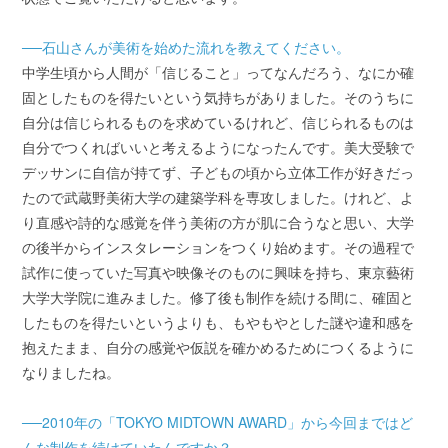
──石山さんが美術を始めた流れを教えてください。
中学生頃から人間が「信じること」ってなんだろう、なにか確
固としたものを得たいという気持ちがありました。そのうちに
自分は信じられるものを求めているけれど、信じられるものは
自分でつくればいいと考えるようになったんです。美大受験で
デッサンに自信が持てず、子どもの頃から立体工作が好きだっ
たので武蔵野美術大学の建築学科を専攻しました。けれど、よ
り直感や詩的な感覚を伴う美術の方が肌に合うなと思い、大学
の後半からインスタレーションをつくり始めます。その過程で
試作に使っていた写真や映像そのものに興味を持ち、東京藝術
大学大学院に進みました。修了後も制作を続ける間に、確固と
したものを得たいというよりも、もやもやとした謎や違和感を
抱えたまま、自分の感覚や仮説を確かめるためにつくるように
なりましたね。
──2010年の「TOKYO MIDTOWN AWARD」から今回まではど
んな制作を続けていたんですか？