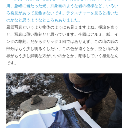
川、急峻に当たった光、抽象画のような岩の模様など、いろい
ろ発見があって見飽きないです。テクスチャーを見ると描いた
のかなと思うようなところもありました。
風景写真というより物体のようにも見えますよね。極論を言う
と、写真は薄い彫刻だと思っています。今回はアルミ、紙、イ
ンクの彫刻。だからクリック１回ではありえず、この山の影の
部分はもう少し明るくしたい、この色が違うとか、空と山の境
界がもう少し鮮明な方がいいのかとか、彫琢していく感覚なん
です。