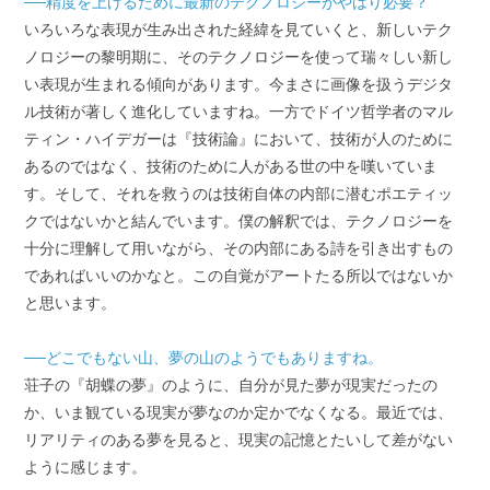
──精度を上げるために最新のテクノロジーがやはり必要？
いろいろな表現が生み出された経緯を見ていくと、新しいテク
ノロジーの黎明期に、そのテクノロジーを使って瑞々しい新し
い表現が生まれる傾向があります。今まさに画像を扱うデジタ
ル技術が著しく進化していますね。一方でドイツ哲学者のマル
ティン・ハイデガーは『技術論』において、技術が人のために
あるのではなく、技術のために人がある世の中を嘆いていま
す。そして、それを救うのは技術自体の内部に潜むポエティッ
クではないかと結んでいます。僕の解釈では、テクノロジーを
十分に理解して用いながら、その内部にある詩を引き出すもの
であればいいのかなと。この自覚がアートたる所以ではないか
と思います。
──どこでもない山、夢の山のようでもありますね。
荘子の『胡蝶の夢』のように、自分が見た夢が現実だったの
か、いま観ている現実が夢なのか定かでなくなる。最近では、
リアリティのある夢を見ると、現実の記憶とたいして差がない
ように感じます。