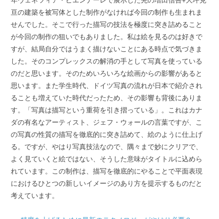
亘の建築を被写体とした制作がなければ今回の制作も生まれま
せんでした。そこで行った描写の技法を極度に突き詰めること
が今回の制作の狙いでもありました。私は絵を見るのは好きで
すが、結局自分ではうまく描けないことにある時点で気づきま
した。そのコンプレックスの解消の手として写真を使っている
のだと思います。そのためいろいろな絵画からの影響があると
思います。また学生時代、ドイツ写真の流れが日本で紹介され
ることも増えていた時代だったため、その影響も背後にありま
す。「写真は描写という重荷を引き摺っている」。これはカナ
ダの有名なアーティスト、ジェフ・ウォールの言葉ですが、こ
の写真の性質の描写を徹底的に突き詰めて、絵のように仕上げ
る。ですが、やはり写真技法なので、隅々まで妙にクリアで、
よく見ていくと絵ではない、そうした意味がタイトルに込めら
れています。この制作は、描写を徹底的にやることで平面表現
におけるひとつの新しいイメージのあり方を提示するものだと
考えています。