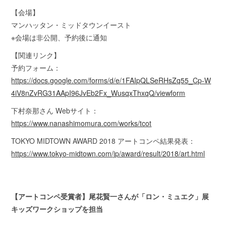
【会場】
マンハッタン・ミッドタウンイースト
※会場は非公開、予約後に通知
【関連リンク】
予約フォーム：
https://docs.google.com/forms/d/e/1FAIpQLSeRHsZq55_Cp-W
4iV8nZvRG31AApI96JvEb2Fx_WusqxThxqQ/viewform
下村奈那さん Webサイト：
https://www.nanashimomura.com/works/tcot
TOKYO MIDTOWN AWARD 2018 アートコンペ結果発表：
https://www.tokyo-midtown.com/jp/award/result/2018/art.html
【アートコンペ受賞者】尾花賢一さんが「ロン・ミュエク」展
キッズワークショップを担当