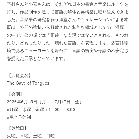
下村さんと小宮さんは、それぞれ日本の書道と音楽にルーツを
持ち、作品制作を通して言語の解体と再構築に取り組んできま
した。音楽学の研究を行う原塁さんのキュレーションによる本
展は、外部の強制から解放された私的な領域としての「洞窟」
の中で、公の場では「正確」な表現ではないとされる、もつれ
たり、どもったりした「壊れた言語」を表現します。多言語環
境であるニューヨークを舞台に、言語の衝突や母語の不安定さ
を捉えた展示となっています。
【展覧会名】
The Cave of Tongues
【会期】
2026年6月15日（月）～7月17日（金）
※月曜、水曜、金曜：11:00～18:00
※完全予約制
【休館日】
火曜、木曜、土曜、日曜