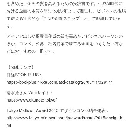
を含めた、企画の質を高めるための実践書です。生成AI時代に
おける企画の本質を“問いの技術”として整理し、ビジネスの現場
で使える実践的な「7つの創造ステップ」として解説していま
す。
アイデア出しや提案書作成の質を高めたいビジネスパーソンの
ほか、コンペ、公募、社内提案で勝てる企画をつくりたい方な
どにおすすめの一冊です。
【関連リンク】
日経BOOK PLUS：
https://bookplus.nikkei.com/atcl/catalog/26/05/14/02614/
清水覚さん Webサイト：
https://www.okunote.tokyo/
Tokyo Midtown Award 2015 デザインコンペ結果発表：
https://www.tokyo-midtown.com/jp/award/result/2015/design.ht
ml