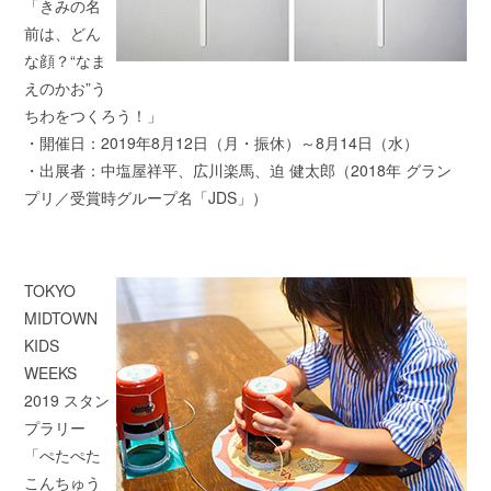
「きみの名
前は、どん
な顔？“なま
えのかお”う
ちわをつくろう！」
・開催日：2019年8月12日（月・振休）～8月14日（水）
・出展者：中塩屋祥平、広川楽馬、迫 健太郎（2018年 グラン
プリ／受賞時グループ名「JDS」）
TOKYO
MIDTOWN
KIDS
WEEKS
2019 スタン
プラリー
「ぺたぺた
こんちゅう