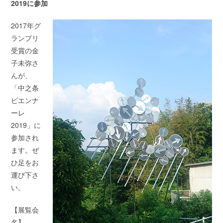
2019に参加
2017年グ
ランプリ
受賞の金
子未弥さ
んが、
「中之条
ビエンナ
ーレ
2019」に
参加され
ます。ぜ
ひ足をお
運び下さ
い。
【展覧会
名】