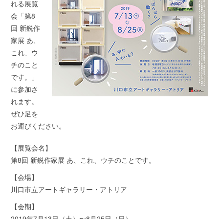
れる展覧
会「第8
回 新鋭作
家展 あ、
これ、ウ
チのこと
です。」
に参加さ
れます。
ぜひ足を
お運びください。
【展覧会名】
第8回 新鋭作家展 あ、これ、ウチのことです。
【会場】
川口市立アートギャラリー・アトリア
【会期】
2019年7月13日（土）〜8月25日（日）