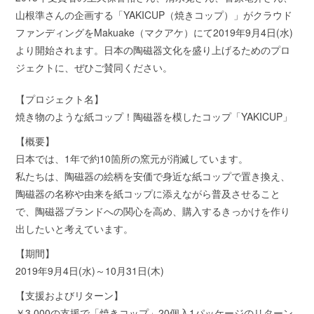
山根準さんの企画する「YAKICUP（焼きコップ）」がクラウド
ファンディングをMakuake（マクアケ）にて2019年9月4日(水)
より開始されます。日本の陶磁器文化を盛り上げるためのプロ
ジェクトに、ぜひご賛同ください。
【プロジェクト名】
焼き物のような紙コップ！陶磁器を模したコップ「YAKICUP」
【概要】
日本では、1年で約10箇所の窯元が消滅しています。
私たちは、陶磁器の絵柄を安価で身近な紙コップで置き換え、
陶磁器の名称や由来を紙コップに添えながら普及させること
で、陶磁器ブランドへの関心を高め、購入するきっかけを作り
出したいと考えています。
【期間】
2019年9月4日(水)～10月31日(木)
【支援およびリターン】
￥3,000の支援で「焼きコップ」20個入1パッケージのリターン