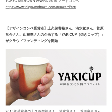
TOKYO MIDTOWN AWARD 2019 アートコンペ：
https://www.tokyo-midtown.com/jp/award/art/
【デザインコンペ受賞者】上久保誉裕さん、清水覚さん、菅原
竜介さん、山根準さんの企画する「YAKICUP（焼きコップ）」
がクラウドファンディングを開始
2015年受賞者の上久保誉裕さん、清水覚さん、菅原竜介さん、