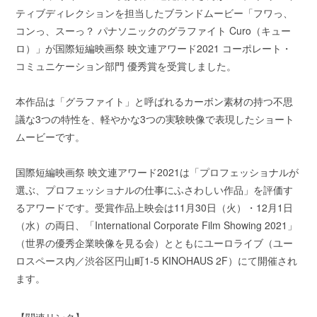
ティブディレクションを担当したブランドムービー「フワっ、
コンっ、スーっ？ パナソニックのグラファイト Curo（キュー
ロ）」が国際短編映画祭 映文連アワード2021 コーポレート・
コミュニケーション部門 優秀賞を受賞しました。
本作品は「グラファイト」と呼ばれるカーボン素材の持つ不思
議な3つの特性を、軽やかな3つの実験映像で表現したショート
ムービーです。
国際短編映画祭 映文連アワード2021は「プロフェッショナルが
選ぶ、プロフェッショナルの仕事にふさわしい作品」を評価す
るアワードです。受賞作品上映会は11月30日（火）・12月1日
（水）の両日、「International Corporate Film Showing 2021」
（世界の優秀企業映像を見る会）とともにユーロライブ（ユー
ロスペース内／渋谷区円山町1-5 KINOHAUS 2F）にて開催され
ます。
【関連リンク】