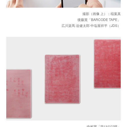
撮影（画像 上）：稲葉真
後藤賞「BARCODE TAPE」
広川楽馬 迫健太郎 中塩屋祥平（JDS）
中村賞「学びの記憶」