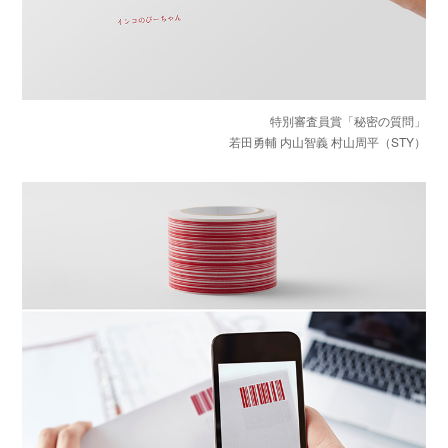
特別審査員賞「秘密の質問」
若田勇輔 内山智義 村山周平（STY）