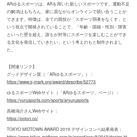
ARゆるスポーツは、ARを用いた新しいスポーツです。運動不足
の解消はもちろん、家に居ながらオンラインで競い合うことが
できます。特徴は、全ての競技が「スポーツ弱者をなくす」と
いう視点で開発されていることで、「年齢・国籍・性別・障害
といった壁を超え、誰もが対等にスポーツを楽しむことができ
る文化を発信していきたい」という考えのもと制作されまし
た。
【関連リンク】
グッドデザイン賞（「ARゆるスポーツ」）：
https://www.g-mark.org/award/describe/52773
ゆるスポーツWebサイト（「ARゆるスポーツ」ページ）：
https://yurusports.com/sports/aryurusports
高橋鴻介さんWebサイト：
https://ootori.co/
TOKYO MIDTOWN AWARD 2019 デザインコンペ結果発表：
https://www.tokyo-midtown.com/jp/award/result/2019/design.ht