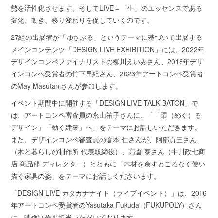
勢を活性化させます。そしてLIVE＝「生」のエッセンスである
変化、動き、移り変わりを促していくのです。
27組の出展者が「ゆさぶる」というテーマに基づいて出展する
メインコンテンツ「DESIGN LIVE EXHIBITION」には、2022年
デザインコンペファイナリストの柳川えいみさん、2018年デザ
インコンペ受賞者の竹下早紀さん、2023年アートコンペ受賞者
のMay Masutaniさんが参加します。
イベント期間中に開催する「DESIGN LIVE TALK BATON」で
は、アートコンペ審査員の永山祐子さんに、「「環（めぐ）る
デザイン」「動く建築」へ」をテーマにお話しいただきます。
また、デザインコンペ審査員の倉本 仁さんが、阿部貢三さん
（木と暮らしの制作所 代表取締役）、高倉 泰さん（中川政七商
店 商品部 ディレクター）とともに「木材を余すところなく使い
描く家具の姿」をテーマにお話しくださいます。
「DESIGN LIVE カタカナナイト（ライブイベント）」は、2016
年アートコンペ受賞者のYasutaka Fukuda（FUKUPOLY）さん
に、映像制作を担当いただいております。