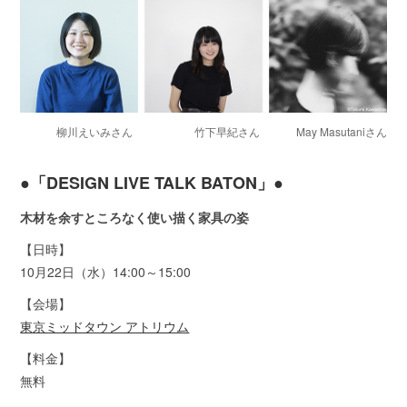
柳川えいみさん
竹下早紀さん
May Masutaniさん
●「DESIGN LIVE TALK BATON」●
木材を余すところなく使い描く家具の姿
【日時】
10月22日（水）14:00～15:00
【会場】
東京ミッドタウン アトリウム
【料金】
無料