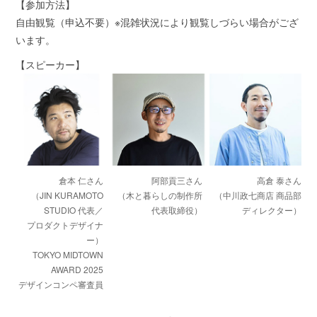
【参加方法】
自由観覧（申込不要）※混雑状況により観覧しづらい場合がござ
います。
【スピーカー】
倉本 仁さん
阿部貢三さん
高倉 泰さん
（JIN KURAMOTO
（木と暮らしの制作所
（中川政七商店 商品部
STUDIO 代表／
代表取締役）
ディレクター）
プロダクトデザイナ
ー）
TOKYO MIDTOWN
AWARD 2025
デザインコンペ審査員