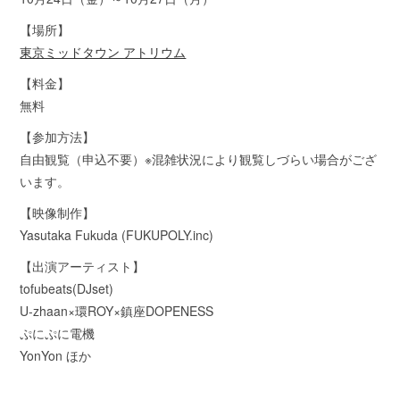
【場所】
東京ミッドタウン アトリウム
【料金】
無料
【参加方法】
自由観覧（申込不要）※混雑状況により観覧しづらい場合がござ
います。
【映像制作】
Yasutaka Fukuda (FUKUPOLY.inc)
【出演アーティスト】
tofubeats(DJset)
U-zhaan×環ROY×鎮座DOPENESS
ぷにぷに電機
YonYon ほか