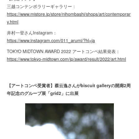
三越コンテンポラリーギャラリー：
https://www.mistore.jp/store/nihombashi/shops/art/contemporar
y.html
井村一登さんInstagram：
https://www.instagram.com/011_arumi/?hl=ja
TOKYO MIDTOWN AWARD 2022 アートコンペ結果発表：
https://www.tokyo-midtown.com/jp/award/result/2022/art.html
【アートコンペ受賞者】蔡云逸さんがbiscuit galleryの開廊2周
年記念のグループ展「grid2」に出展