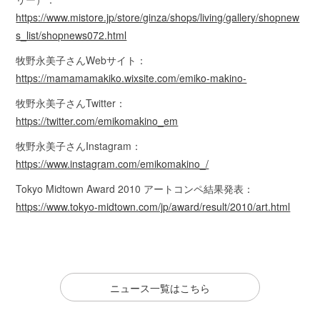
https://www.mistore.jp/store/ginza/shops/living/gallery/shopnew
s_list/shopnews072.html
牧野永美子さんWebサイト：
https://mamamamakiko.wixsite.com/emiko-makino-
牧野永美子さんTwitter：
https://twitter.com/emikomakino_em
牧野永美子さんInstagram：
https://www.instagram.com/emikomakino_/
Tokyo Midtown Award 2010 アートコンペ結果発表：
https://www.tokyo-midtown.com/jp/award/result/2010/art.html
ニュース一覧はこちら