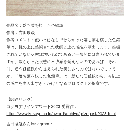
作品名：落ち葉を模した色鉛筆
作者：吉田峻晟
作者コメント：使いっぱなしで散らかった落ち葉を模した色鉛
筆は、机の上に整頓された状態以上の感性を演出します。整頓
されていない状態は汚いものであると一般的には言われていま
すが、散らかった状態に不快感を覚えないのであれば、それ
は、違う価値観から捉えられた美しさなのではないでしょう
か。「落ち葉を模した色鉛筆」は、新たな価値観から、今以上
の感性を生み出すきっかけとなるプロダクトの提案です。
【関連リンク】
コクヨデザインアワード2023 受賞作：
https://www.kokuyo.co.jp/award/archive/prizepast/2023.html
吉田峻晟さんInstagram：