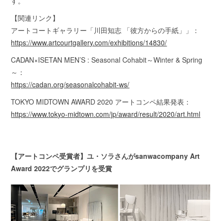
す。
【関連リンク】
アートコートギャラリー「川田知志 「彼方からの手紙」」：
https://www.artcourtgallery.com/exhibitions/14830/
CADAN×ISETAN MEN’S : Seasonal Cohabit～Winter & Spring
～：
https://cadan.org/seasonalcohabit-ws/
TOKYO MIDTOWN AWARD 2020 アートコンペ結果発表：
https://www.tokyo-midtown.com/jp/award/result/2020/art.html
【アートコンペ受賞者】ユ・ソラさんがsanwacompany Art
Award 2022でグランプリを受賞