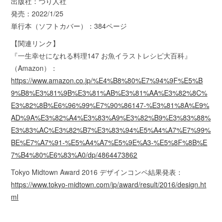
出版社：つり人社
発売：2022/1/25
単行本（ソフトカバー）：384ページ
【関連リンク】
『一生幸せになれる料理147 お魚イラストレシピ大百科』
（Amazon）：
https://www.amazon.co.jp/%E4%B8%80%E7%94%9F%E5%B
9%B8%E3%81%9B%E3%81%AB%E3%81%AA%E3%82%8C%
E3%82%8B%E6%96%99%E7%90%86147-%E3%81%8A%E9%
AD%9A%E3%82%A4%E3%83%A9%E3%82%B9%E3%83%88%
E3%83%AC%E3%82%B7%E3%83%94%E5%A4%A7%E7%99%
BE%E7%A7%91-%E5%A4%A7%E5%9E%A3-%E5%8F%8B%E
7%B4%80%E6%83%A0/dp/4864473862
Tokyo Midtown Award 2016 デザインコンペ結果発表：
https://www.tokyo-midtown.com/jp/award/result/2016/design.ht
ml